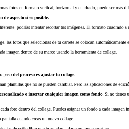
ccionas fotos en formato vertical, horizontal y cuadrado, puede ser más di
n de aspecto si es posible
.
diferente, podrías intentar recortar tus imágenes. El formato cuadrado a
e, las fotos que seleccionas de tu carrete se colocan automáticamente en
 cada imagen dentro de su marco usando la herramienta de collage.
imo paso
del proceso es ajustar tu collage
.
nan plantillas que no se pueden cambiar. Pero las aplicaciones de edic
ersonalizado o insertar cualquier imagen como fondo
. Si no tienes 
 cada foto dentro del collage. Puedes asignar un fondo a cada imagen i
la pantalla cuando creas un nuevo collage.
ientas de estilo libre que te ayudan a darle un toque creativo.