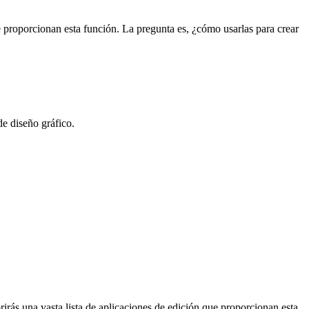
 proporcionan esta función. La pregunta es, ¿cómo usarlas para crear
de diseño gráfico.
rás una vasta lista de aplicaciones de edición que proporcionan esta