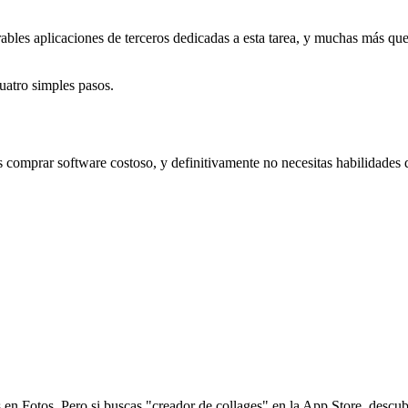
les aplicaciones de terceros dedicadas a esta tarea, y muchas más que
uatro simples pasos.
s comprar software costoso, y definitivamente no necesitas habilidades 
 Fotos. Pero si buscas "creador de collages" en la App Store, descubri