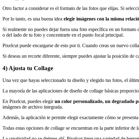
Otro factor a considerar es el formato de las fotos que elijas. Si sele
Por lo tanto, es una buena idea
elegir imágenes con la misma relació
Si realmente no puedes dejar fuera una foto específica en un formato 
o del lado de tu foto y concentrarte en el punto focal principal.
Pixelcut puede encargarse de esto por ti. Cuando creas un nuevo collag
Si deseas un recorte diferente, siempre puedes ajustar la posición de
4) Ajusta tu Collage
Una vez que hayas seleccionado tu diseño y elegido tus fotos, el últ
La mayoría de las aplicaciones de diseño de collage básicas proporcio
En Pixelcut, puedes elegir
un color personalizado, un degradado p
imágenes de archivo integrada.
Además, la aplicación te permite elegir exactamente cómo se presenta
Todas estas opciones de collage se encuentran en la parte inferior de 
La creatividad no se detiene ahí. Pixelcut tiene una variedad de herram