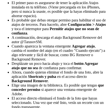
El primer paso es asegurarse de tener la aplicación Atajos
instalada en tu teléfono. (Viene precargada en los iPhones,
pero si nunca la usaste, es posible que la hayas eliminado para
ahorrar espacio).
Es probable que debas otorgar permiso para habilitar el uso de
atajos de terceros. Para hacerlo, abre
Configuración > Atajos
y toca el interruptor para
Permitir atajos que no sean de
confianza
.
A continuación, descarga el atajo Background Remover del
autor @TarasovSM.
Cuando aparezca la ventana emergente
Agregar atajo
,
cambia el nombre del atajo (en el cuadro "Cuando ejecuto") a
algo relevante y fácil de buscar, como BG Remover o
Background Remover.
Desplázate un poco hacia abajo y toca el
botón Agregar
atajo que no sea
de confianza para confirmar.
Ahora, cuando quieras eliminar el fondo de una foto, abre la
aplicación
Shortcuts y pulsa
en el acceso directo
Background Remover
.
Elige una imagen de tu biblioteca. Es posible que tengas
que
conceder permiso
si aparece una ventana emergente de
Adobe.
El acceso directo eliminará el fondo de la foto que hayas
seleccionado. Una vez que esté listo, verás un recorte con un
fondo transparente.