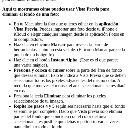
Aquí te mostramos cómo puedes usar Vista Previa para
eliminar el fondo de una foto
:
En tu Mac, abre la foto que quieres editar en la
aplicación
Vista Previa
. Puedes importar una foto desde tu iPhone a
iCloud o elegir cualquier imagen desde la aplicación Fotos en
tu computadora.
Haz clic en el
ícono Marcar
para revelar la barra de
herramientas si aún no está visible. (El ícono Marcar parece la
punta de un bolígrafo).
Haz clic en el botón
Instant Alpha
. (Este es el que parece
una varita mágica).
Presiona y coloca el curso
r sobre la parte del área de fondo
que deseas eliminar. Esto le indica a Vista Previa que se deben
seleccionar todos los píxeles adyacentes del mismo color. A
medida que mueves el mouse, el área seleccionada se resaltará
en rosa.
Presiona la tecla
Eliminar
para eliminar los píxeles
seleccionados de tu imagen.
Repite los pasos 4 y 5
según sea necesario hasta que el fondo
se elimine por completo. Dado que Vista previa solo elimina
partes del fondo que coinciden con el color del área
seleccionada, es posible que debas repetir esto varias veces
para eliminar todo el fondo.