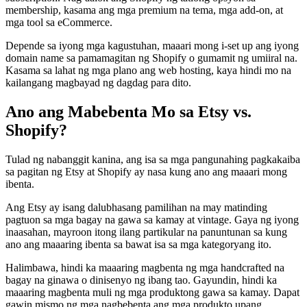
membership, kasama ang mga premium na tema, mga add-on, at
mga tool sa eCommerce.
Depende sa iyong mga kagustuhan, maaari mong i-set up ang iyong
domain name sa pamamagitan ng Shopify o gumamit ng umiiral na.
Kasama sa lahat ng mga plano ang web hosting, kaya hindi mo na
kailangang magbayad ng dagdag para dito.
Ano ang Mabebenta Mo sa Etsy vs.
Shopify?
Tulad ng nabanggit kanina, ang isa sa mga pangunahing pagkakaiba
sa pagitan ng Etsy at Shopify ay nasa kung ano ang maaari mong
ibenta.
Ang Etsy ay isang dalubhasang pamilihan na may matinding
pagtuon sa mga bagay na gawa sa kamay at vintage. Gaya ng iyong
inaasahan, mayroon itong ilang partikular na panuntunan sa kung
ano ang maaaring ibenta sa bawat isa sa mga kategoryang ito.
Halimbawa, hindi ka maaaring magbenta ng mga handcrafted na
bagay na ginawa o dinisenyo ng ibang tao. Gayundin, hindi ka
maaaring magbenta muli ng mga produktong gawa sa kamay. Dapat
gawin mismo ng mga nagbebenta ang mga produkto upang