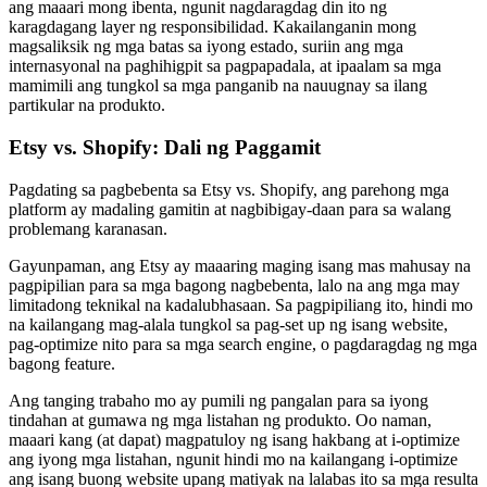
ang maaari mong ibenta, ngunit nagdaragdag din ito ng
karagdagang layer ng responsibilidad. Kakailanganin mong
magsaliksik ng mga batas sa iyong estado, suriin ang mga
internasyonal na paghihigpit sa pagpapadala, at ipaalam sa mga
mamimili ang tungkol sa mga panganib na nauugnay sa ilang
partikular na produkto.
Etsy vs. Shopify: Dali ng Paggamit
Pagdating sa pagbebenta sa Etsy vs. Shopify, ang parehong mga
platform ay madaling gamitin at nagbibigay-daan para sa walang
problemang karanasan.
Gayunpaman, ang Etsy ay maaaring maging isang mas mahusay na
pagpipilian para sa mga bagong nagbebenta, lalo na ang mga may
limitadong teknikal na kadalubhasaan. Sa pagpipiliang ito, hindi mo
na kailangang mag-alala tungkol sa pag-set up ng isang website,
pag-optimize nito para sa mga search engine, o pagdaragdag ng mga
bagong feature.
Ang tanging trabaho mo ay pumili ng pangalan para sa iyong
tindahan at gumawa ng mga listahan ng produkto. Oo naman,
maaari kang (at dapat) magpatuloy ng isang hakbang at i-optimize
ang iyong mga listahan, ngunit hindi mo na kailangang i-optimize
ang isang buong website upang matiyak na lalabas ito sa mga resulta