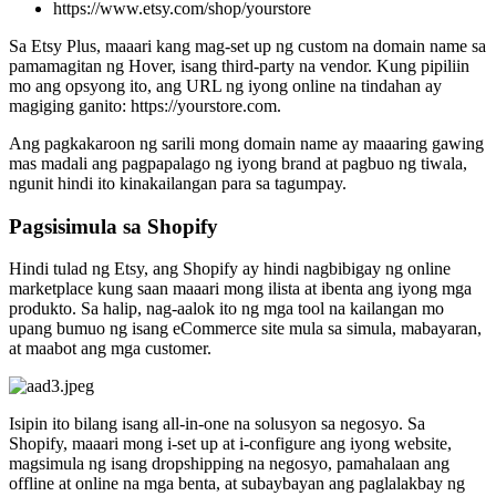
https://www.etsy.com/shop/yourstore
Sa Etsy Plus, maaari kang mag-set up ng custom na domain name sa
pamamagitan ng Hover, isang third-party na vendor. Kung pipiliin
mo ang opsyong ito, ang URL ng iyong online na tindahan ay
magiging ganito: https://yourstore.com.
Ang pagkakaroon ng sarili mong domain name ay maaaring gawing
mas madali ang pagpapalago ng iyong brand at pagbuo ng tiwala,
ngunit hindi ito kinakailangan para sa tagumpay.
Pagsisimula sa Shopify
Hindi tulad ng Etsy, ang Shopify ay hindi nagbibigay ng online
marketplace kung saan maaari mong ilista at ibenta ang iyong mga
produkto. Sa halip, nag-aalok ito ng mga tool na kailangan mo
upang bumuo ng isang eCommerce site mula sa simula, mabayaran,
at maabot ang mga customer.
Isipin ito bilang isang all-in-one na solusyon sa negosyo. Sa
Shopify, maaari mong i-set up at i-configure ang iyong website,
magsimula ng isang dropshipping na negosyo, pamahalaan ang
offline at online na mga benta, at subaybayan ang paglalakbay ng