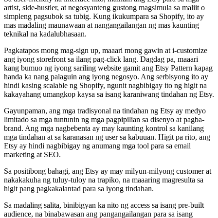
artist, side-hustler, at negosyanteng gustong magsimula sa maliit o
simpleng pagsubok sa tubig. Kung ikukumpara sa Shopify, ito ay
mas madaling maunawaan at nangangailangan ng mas kaunting
teknikal na kadalubhasaan.
Pagkatapos mong mag-sign up, maaari mong gawin at i-customize
ang iyong storefront sa ilang pag-click lang. Dagdag pa, maaari
kang bumuo ng iyong sariling website gamit ang Etsy Pattern kapag
handa ka nang palaguin ang iyong negosyo. Ang serbisyong ito ay
hindi kasing scalable ng Shopify, ngunit nagbibigay ito ng higit na
kakayahang umangkop kaysa sa isang karaniwang tindahan ng Etsy.
Gayunpaman, ang mga tradisyonal na tindahan ng Etsy ay medyo
limitado sa mga tuntunin ng mga pagpipilian sa disenyo at pagba-
brand. Ang mga nagbebenta ay may kaunting kontrol sa kanilang
mga tindahan at sa karanasan ng user sa kabuuan. Higit pa rito, ang
Etsy ay hindi nagbibigay ng anumang mga tool para sa email
marketing at SEO.
Sa positibong bahagi, ang Etsy ay may milyun-milyong customer at
nakakakuha ng tuluy-tuloy na trapiko, na maaaring magresulta sa
higit pang pagkakalantad para sa iyong tindahan.
Sa madaling salita, binibigyan ka nito ng access sa isang pre-built
audience, na binabawasan ang pangangailangan para sa isang