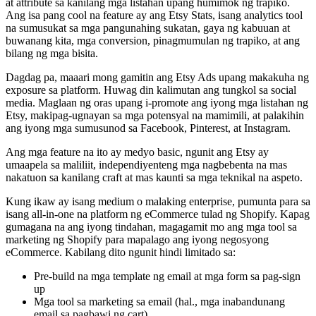
at attribute sa kanilang mga listahan upang humimok ng trapiko.
Ang isa pang cool na feature ay ang Etsy Stats, isang analytics tool
na sumusukat sa mga pangunahing sukatan, gaya ng kabuuan at
buwanang kita, mga conversion, pinagmumulan ng trapiko, at ang
bilang ng mga bisita.
Dagdag pa, maaari mong gamitin ang Etsy Ads upang makakuha ng
exposure sa platform. Huwag din kalimutan ang tungkol sa social
media. Maglaan ng oras upang i-promote ang iyong mga listahan ng
Etsy, makipag-ugnayan sa mga potensyal na mamimili, at palakihin
ang iyong mga sumusunod sa Facebook, Pinterest, at Instagram.
Ang mga feature na ito ay medyo basic, ngunit ang Etsy ay
umaapela sa maliliit, independiyenteng mga nagbebenta na mas
nakatuon sa kanilang craft at mas kaunti sa mga teknikal na aspeto.
Kung ikaw ay isang medium o malaking enterprise, pumunta para sa
isang all-in-one na platform ng eCommerce tulad ng Shopify. Kapag
gumagana na ang iyong tindahan, magagamit mo ang mga tool sa
marketing ng Shopify para mapalago ang iyong negosyong
eCommerce. Kabilang dito ngunit hindi limitado sa:
Pre-build na mga template ng email at mga form sa pag-sign
up
Mga tool sa marketing sa email (hal., mga inabandunang
email sa pagbawi ng cart)