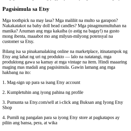
Pagsisimula sa Etsy
Mga toothpick na may lasa? Mga maliliit na multo sa garapon?
Nakakatakot na baby doll head candles? Mga pinagmumultuhan na
manika? Anuman ang mga kakaiba (o astig na bagay
!) na gusto
mong ibenta, maaabot mo ang milyun-milyong potensyal na
customer sa Etsy.
Bilang isa sa pinakamalaking online na marketplace, itinatampok ng
Etsy ang lahat ng uri ng produkto — lalo na natatangi, mga
produktong gawa sa kamay at mga vintage na item. Hindi maaaring
maging mas madali ang pagsisimula. Gawin lamang ang mga
hakbang na ito:
1. Mag-sign up para sa isang Etsy account
2. Kumpletuhin ang iyong pahina ng profile
3. Pumunta sa Etsy.com/sell at i-click ang Buksan ang Iyong Etsy
Shop
4. Pumili ng pangalan para sa iyong Etsy store at pagkatapos ay
piliin ang bansa, pera, at wika