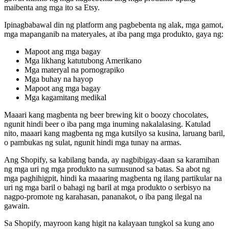
maibenta ang mga ito sa Etsy.
Ipinagbabawal din ng platform ang pagbebenta ng alak, mga gamot,
mga mapanganib na materyales, at iba pang mga produkto, gaya ng:
Mapoot ang mga bagay
Mga likhang katutubong Amerikano
Mga materyal na pornograpiko
Mga buhay na hayop
Mapoot ang mga bagay
Mga kagamitang medikal
Maaari kang magbenta ng beer brewing kit o boozy chocolates,
ngunit hindi beer o iba pang mga inuming nakalalasing. Katulad
nito, maaari kang magbenta ng mga kutsilyo sa kusina, laruang baril,
o pambukas ng sulat, ngunit hindi mga tunay na armas.
Ang Shopify, sa kabilang banda, ay nagbibigay-daan sa karamihan
ng mga uri ng mga produkto na sumusunod sa batas. Sa abot ng
mga paghihigpit, hindi ka maaaring magbenta ng ilang partikular na
uri ng mga baril o bahagi ng baril at mga produkto o serbisyo na
nagpo-promote ng karahasan, pananakot, o iba pang ilegal na
gawain.
Sa Shopify, mayroon kang higit na kalayaan tungkol sa kung ano