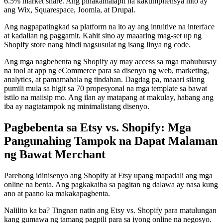
6.5% market share. Ang pinakamalapit na kakumpitensya nito ay
ang Wix, Squarespace, Joomla, at Drupal.
Ang nagpapatingkad sa platform na ito ay ang intuitive na interface
at kadalian ng paggamit. Kahit sino ay maaaring mag-set up ng
Shopify store nang hindi nagsusulat ng isang linya ng code.
Ang mga nagbebenta ng Shopify ay may access sa mga mahuhusay
na tool at app ng eCommerce para sa disenyo ng web, marketing,
analytics, at pamamahala ng tindahan. Dagdag pa, maaari silang
pumili mula sa higit sa 70 propesyonal na mga template sa bawat
istilo na maiisip mo. Ang ilan ay matapang at makulay, habang ang
iba ay nagtatampok ng minimalistang disenyo.
Pagbebenta sa Etsy vs. Shopify: Mga
Pangunahing Tampok na Dapat Malaman
ng Bawat Merchant
Parehong idinisenyo ang Shopify at Etsy upang mapadali ang mga
online na benta. Ang pagkakaiba sa pagitan ng dalawa ay nasa kung
ano at paano ka makakapagbenta.
Nalilito ka ba? Tingnan natin ang Etsy vs. Shopify para matulungan
kang gumawa ng tamang pagpili para sa iyong online na negosyo.