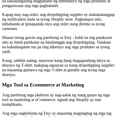
na kakailanganing magpanatili ng imbentaryo ng mga produkto at
pangasiwaan ang mga paghahatid.
Kapag may nag-order, ang dropshipping supplier ay makakatanggap
ng notification mula sa iyong Shopify store. Pagkatapos nito,
inihahanda at ipinapadala niya ang order nang direkta sa iyong
customer.
Maaari mong gawin ang parehong sa Etsy - kahit na ang patakaran
nito ay hindi partikular na binabanggit ang dropshipping. Tandaan
na kakailanganin mo pa ring idisenyo ang mga produkto sa iyong
sarili.
Kung, sabihin nating, mayroon kang ilang magagandang ideya sa
disenyo ng T-shirt, makipag-ugnayan sa isang dropshipping supplier
na maaaring gumawa ng mga T-shirt at gamitin ang iyong mga
disenyo.
Mga Tool sa Ecommerce at Marketing
Ang parehong mga platform ay nag-aalok ng isang grupo ng mga
tool sa marketing at eCommerce, ngunit ang Shopify ay mas
kumplikado.
Ang mga nagbebenta ng Etsy ay maaaring magdagdag ng mga tag