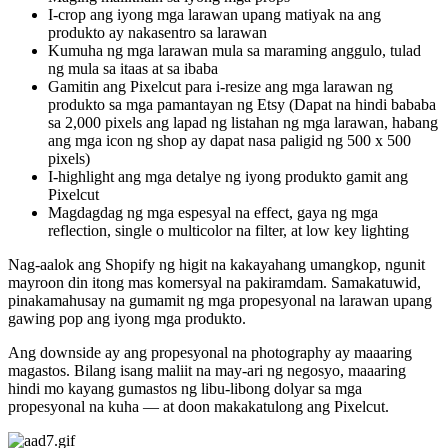
I-crop ang iyong mga larawan upang matiyak na ang
produkto ay nakasentro sa larawan
Kumuha ng mga larawan mula sa maraming anggulo, tulad
ng mula sa itaas at sa ibaba
Gamitin ang Pixelcut para i-resize ang mga larawan ng
produkto sa mga pamantayan ng Etsy (Dapat na hindi bababa
sa 2,000 pixels ang lapad ng listahan ng mga larawan, habang
ang mga icon ng shop ay dapat nasa paligid ng 500 x 500
pixels)
I-highlight ang mga detalye ng iyong produkto gamit ang
Pixelcut
Magdagdag ng mga espesyal na effect, gaya ng mga
reflection, single o multicolor na filter, at low key lighting
Nag-aalok ang Shopify ng higit na kakayahang umangkop, ngunit
mayroon din itong mas komersyal na pakiramdam. Samakatuwid,
pinakamahusay na gumamit ng mga propesyonal na larawan upang
gawing pop ang iyong mga produkto.
Ang downside ay ang propesyonal na photography ay maaaring
magastos. Bilang isang maliit na may-ari ng negosyo, maaaring
hindi mo kayang gumastos ng libu-libong dolyar sa mga
propesyonal na kuha — at doon makakatulong ang Pixelcut.