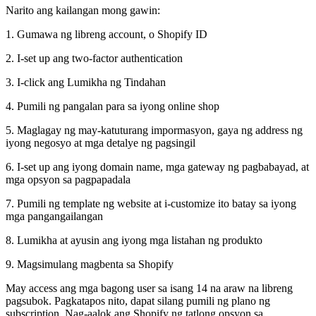
Narito ang kailangan mong gawin:
1. Gumawa ng libreng account, o Shopify ID
2. I-set up ang two-factor authentication
3. I-click ang Lumikha ng Tindahan
4. Pumili ng pangalan para sa iyong online shop
5. Maglagay ng may-katuturang impormasyon, gaya ng address ng
iyong negosyo at mga detalye ng pagsingil
6. I-set up ang iyong domain name, mga gateway ng pagbabayad, at
mga opsyon sa pagpapadala
7. Pumili ng template ng website at i-customize ito batay sa iyong
mga pangangailangan
8. Lumikha at ayusin ang iyong mga listahan ng produkto
9. Magsimulang magbenta sa Shopify
May access ang mga bagong user sa isang 14 na araw na libreng
pagsubok. Pagkatapos nito, dapat silang pumili ng plano ng
subscription. Nag-aalok ang Shopify ng tatlong opsyon sa