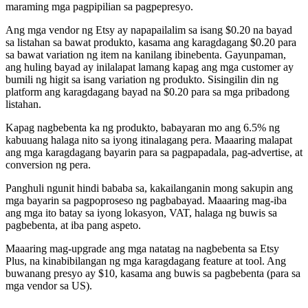
maraming mga pagpipilian sa pagpepresyo.
Ang mga vendor ng Etsy ay napapailalim sa isang $0.20 na bayad
sa listahan sa bawat produkto, kasama ang karagdagang $0.20 para
sa bawat variation ng item na kanilang ibinebenta. Gayunpaman,
ang huling bayad ay inilalapat lamang kapag ang mga customer ay
bumili ng higit sa isang variation ng produkto. Sisingilin din ng
platform ang karagdagang bayad na $0.20 para sa mga pribadong
listahan.
Kapag nagbebenta ka ng produkto, babayaran mo ang 6.5% ng
kabuuang halaga nito sa iyong itinalagang pera. Maaaring malapat
ang mga karagdagang bayarin para sa pagpapadala, pag-advertise, at
conversion ng pera.
Panghuli ngunit hindi bababa sa, kakailanganin mong sakupin ang
mga bayarin sa pagpoproseso ng pagbabayad. Maaaring mag-iba
ang mga ito batay sa iyong lokasyon, VAT, halaga ng buwis sa
pagbebenta, at iba pang aspeto.
Maaaring mag-upgrade ang mga natatag na nagbebenta sa Etsy
Plus, na kinabibilangan ng mga karagdagang feature at tool. Ang
buwanang presyo ay $10, kasama ang buwis sa pagbebenta (para sa
mga vendor sa US).