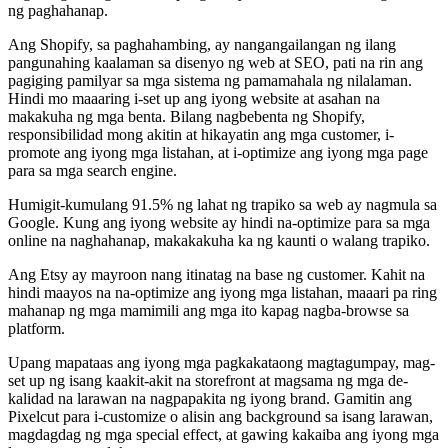
ng paghahanap.
Ang Shopify, sa paghahambing, ay nangangailangan ng ilang
pangunahing kaalaman sa disenyo ng web at SEO, pati na rin ang
pagiging pamilyar sa mga sistema ng pamamahala ng nilalaman.
Hindi mo maaaring i-set up ang iyong website at asahan na
makakuha ng mga benta. Bilang nagbebenta ng Shopify,
responsibilidad mong akitin at hikayatin ang mga customer, i-
promote ang iyong mga listahan, at i-optimize ang iyong mga page
para sa mga search engine.
Humigit-kumulang 91.5% ng lahat ng trapiko sa web ay nagmula sa
Google. Kung ang iyong website ay hindi na-optimize para sa mga
online na naghahanap, makakakuha ka ng kaunti o walang trapiko.
Ang Etsy ay mayroon nang itinatag na base ng customer. Kahit na
hindi maayos na na-optimize ang iyong mga listahan, maaari pa ring
mahanap ng mga mamimili ang mga ito kapag nagba-browse sa
platform.
Upang mapataas ang iyong mga pagkakataong magtagumpay, mag-
set up ng isang kaakit-akit na storefront at magsama ng mga de-
kalidad na larawan na nagpapakita ng iyong brand. Gamitin ang
Pixelcut para i-customize o alisin ang background sa isang larawan,
magdagdag ng mga special effect, at gawing kakaiba ang iyong mga