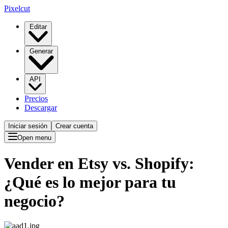
Pixelcut
Editar
Generar
API
Precios
Descargar
Iniciar sesión
Crear cuenta
Open menu
Vender en Etsy vs. Shopify:
¿Qué es lo mejor para tu
negocio?