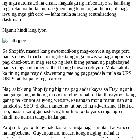
ng mga automated na email, magtalaga ng imbentaryo sa kanilang
mga retail na tindahan, i-segment ang kanilang audience, at mag-
isyu ng mga gift card — lahat mula sa isang sentralisadong
dashboard.
Ngunit hindi lang iyon.
Sa Shopify, maaari kang awtomatikong mag-convert ng mga pera
para sa bawat market, mangolekta ng mga buwis sa pag-import sa
pag-checkout, at mag-set up ng iba't ibang paraan ng pagbabayad
para sa mga customer sa iba't ibang bansa o rehiyon. Makakakuha
ka rin ng mga may diskwentong rate ng pagpapadala mula sa UPS,
USPS, at iba pang mga carrier.
Nag-aalok ang Shopify ng higit na pag-andar kaysa sa Etsy, ngunit
nangangailangan ito ng mas maraming trabaho. Dahil mayroon kang
ganap na kontrol sa iyong website, kailangan mong matutunan ang
tungkol sa SEO, digital marketing, at bayad na advertising. Higit pa
rito, maaari kang gumastos ng libu-libong dolyar sa mga app na
hindi mo naman talaga kailangan.
Ang serbisyong ito ay nakakaakit sa mga nagsisimula at advanced
na nagbebenta. Gayunpaman, maaari itong maging mahal at