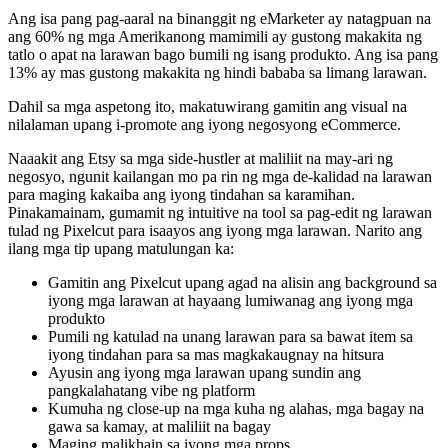
Ang isa pang pag-aaral na binanggit ng eMarketer ay natagpuan na
ang 60% ng mga Amerikanong mamimili ay gustong makakita ng
tatlo o apat na larawan bago bumili ng isang produkto. Ang isa pang
13% ay mas gustong makakita ng hindi bababa sa limang larawan.
Dahil sa mga aspetong ito, makatuwirang gamitin ang visual na
nilalaman upang i-promote ang iyong negosyong eCommerce.
Naaakit ang Etsy sa mga side-hustler at maliliit na may-ari ng
negosyo, ngunit kailangan mo pa rin ng mga de-kalidad na larawan
para maging kakaiba ang iyong tindahan sa karamihan.
Pinakamainam, gumamit ng intuitive na tool sa pag-edit ng larawan
tulad ng Pixelcut para isaayos ang iyong mga larawan. Narito ang
ilang mga tip upang matulungan ka:
Gamitin ang Pixelcut upang agad na alisin ang background sa
iyong mga larawan at hayaang lumiwanag ang iyong mga
produkto
Pumili ng katulad na unang larawan para sa bawat item sa
iyong tindahan para sa mas magkakaugnay na hitsura
Ayusin ang iyong mga larawan upang sundin ang
pangkalahatang vibe ng platform
Kumuha ng close-up na mga kuha ng alahas, mga bagay na
gawa sa kamay, at maliliit na bagay
Maging malikhain sa iyong mga props