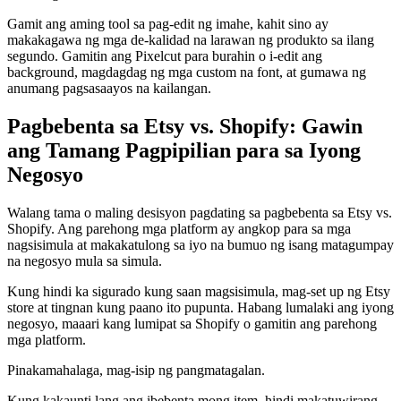
Gamit ang aming tool sa pag-edit ng imahe, kahit sino ay
makakagawa ng mga de-kalidad na larawan ng produkto sa ilang
segundo. Gamitin ang Pixelcut para burahin o i-edit ang
background, magdagdag ng mga custom na font, at gumawa ng
anumang pagsasaayos na kailangan.
Pagbebenta sa Etsy vs. Shopify: Gawin
ang Tamang Pagpipilian para sa Iyong
Negosyo
Walang tama o maling desisyon pagdating sa pagbebenta sa Etsy vs.
Shopify. Ang parehong mga platform ay angkop para sa mga
nagsisimula at makakatulong sa iyo na bumuo ng isang matagumpay
na negosyo mula sa simula.
Kung hindi ka sigurado kung saan magsisimula, mag-set up ng Etsy
store at tingnan kung paano ito pupunta. Habang lumalaki ang iyong
negosyo, maaari kang lumipat sa Shopify o gamitin ang parehong
mga platform.
Pinakamahalaga, mag-isip ng pangmatagalan.
Kung kakaunti lang ang ibebenta mong item, hindi makatuwirang