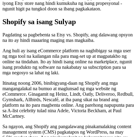
iyong Etsy store nang hindi kumukuha ng isang propesyonal -
ngunit higit pa tungkol doon sa ibang pagkakataon.
Shopify sa isang Sulyap
Pagdating sa pagbebenta sa Etsy vs. Shopify, ang dalawang opsyon
na ito ay hindi maaaring maging mas magkaiba.
Ang huli ay isang eCommerce platform na nagbibigay sa mga user
ng mga tool na kailangan nila para mag-set up at magpatakbo ng
online na tindahan. Ito ay hindi isang online na marketplace, ngunit
isang produkto ng software na nakabatay sa subscription para sa
mga negosyo sa lahat ng laki.
Itinatag noong 2006, binibigyang-daan ng Shopify ang mga
mangangalakal na bumuo at maglunsad ng mga website ng
eCommerce. Ginagamit ng Heinz, Lindt, Oatly, Deliveroo, Redbull,
Gymshark, Allbirds, Nescafé, at iba pang sikat na brand ang
platform na ito para magbenta online. Ang parehong napupunta para
sa A-list celebrity tulad nina Adele, Victoria Beckham, at Paul
McCartney.
Sa ngayon, ang Shopify ang pangalawang pinakamalaking content
management system (CMS) pagkatapos ng WordPress, na may