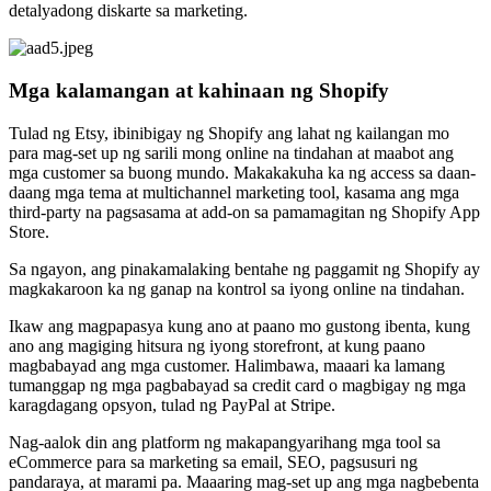
detalyadong diskarte sa marketing.
Mga kalamangan at kahinaan ng Shopify
Tulad ng Etsy, ibinibigay ng Shopify ang lahat ng kailangan mo
para mag-set up ng sarili mong online na tindahan at maabot ang
mga customer sa buong mundo. Makakakuha ka ng access sa daan-
daang mga tema at multichannel marketing tool, kasama ang mga
third-party na pagsasama at add-on sa pamamagitan ng Shopify App
Store.
Sa ngayon, ang pinakamalaking bentahe ng paggamit ng Shopify ay
magkakaroon ka ng ganap na kontrol sa iyong online na tindahan.
Ikaw ang magpapasya kung ano at paano mo gustong ibenta, kung
ano ang magiging hitsura ng iyong storefront, at kung paano
magbabayad ang mga customer. Halimbawa, maaari ka lamang
tumanggap ng mga pagbabayad sa credit card o magbigay ng mga
karagdagang opsyon, tulad ng PayPal at Stripe.
Nag-aalok din ang platform ng makapangyarihang mga tool sa
eCommerce para sa marketing sa email, SEO, pagsusuri ng
pandaraya, at marami pa. Maaaring mag-set up ang mga nagbebenta