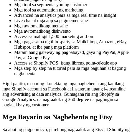
Mga tool sa segmentasyon ng customer
Mga tool sa automation ng marketing
Advanced na analytics para sa mga real-time na insight
Live chat at mga app sa pagmemensahe
Mga awtomatikong mensahe
Mga awtomatikong diskwento
Access sa mahigit 1,500 marketing add-on
Mga pagsasama ng third-party sa Mailchimp, Amazon, eBay,
Hubspot, at iba pang mga platform
Maramihang gateway ng pagbabayad, gaya ng PayPal, Apple
Pay, at Google Pay
Access sa Shopify POS, isang libreng point-of-sale app
Mga step-by-step na tutorial para sa mga baguhan at bagong
nagbebenta
Higit pa rito, maaaring ikonekta ng mga nagbebenta ang kanilang
mga Shopify account sa Facebook at Instagram upang i-streamline
ang advertising at data analytics. Gumagana rin ang Shopify sa
Google Analytics, na nag-aalok ng 360-degree na pagtingin sa
paglalakbay ng customer.
Mga Bayarin sa Nagbebenta ng Etsy
Sa abot ng pagpepresyo, parehong nag-aalok ang Etsy at Shopify ng