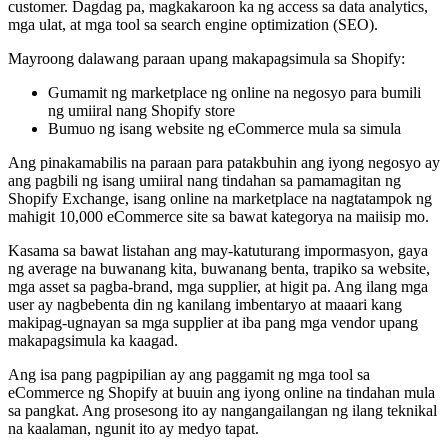
customer. Dagdag pa, magkakaroon ka ng access sa data analytics,
mga ulat, at mga tool sa search engine optimization (SEO).
Mayroong dalawang paraan upang makapagsimula sa Shopify:
Gumamit ng marketplace ng online na negosyo para bumili
ng umiiral nang Shopify store
Bumuo ng isang website ng eCommerce mula sa simula
Ang pinakamabilis na paraan para patakbuhin ang iyong negosyo ay
ang pagbili ng isang umiiral nang tindahan sa pamamagitan ng
Shopify Exchange, isang online na marketplace na nagtatampok ng
mahigit 10,000 eCommerce site sa bawat kategorya na maiisip mo.
Kasama sa bawat listahan ang may-katuturang impormasyon, gaya
ng average na buwanang kita, buwanang benta, trapiko sa website,
mga asset sa pagba-brand, mga supplier, at higit pa. Ang ilang mga
user ay nagbebenta din ng kanilang imbentaryo at maaari kang
makipag-ugnayan sa mga supplier at iba pang mga vendor upang
makapagsimula ka kaagad.
Ang isa pang pagpipilian ay ang paggamit ng mga tool sa
eCommerce ng Shopify at buuin ang iyong online na tindahan mula
sa pangkat. Ang prosesong ito ay nangangailangan ng ilang teknikal
na kaalaman, ngunit ito ay medyo tapat.