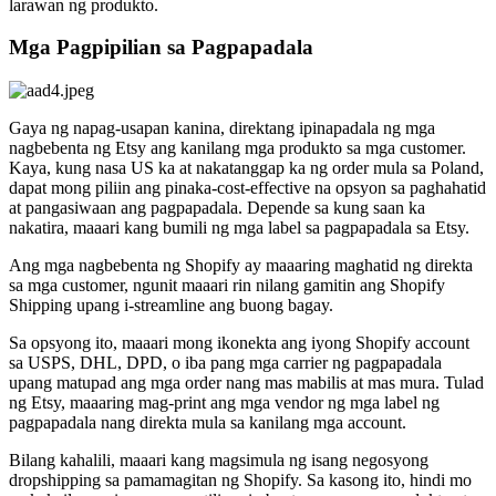
larawan ng produkto.
Mga Pagpipilian sa Pagpapadala
Gaya ng napag-usapan kanina, direktang ipinapadala ng mga
nagbebenta ng Etsy ang kanilang mga produkto sa mga customer.
Kaya, kung nasa US ka at nakatanggap ka ng order mula sa Poland,
dapat mong piliin ang pinaka-cost-effective na opsyon sa paghahatid
at pangasiwaan ang pagpapadala. Depende sa kung saan ka
nakatira, maaari kang bumili ng mga label sa pagpapadala sa Etsy.
Ang mga nagbebenta ng Shopify ay maaaring maghatid ng direkta
sa mga customer, ngunit maaari rin nilang gamitin ang Shopify
Shipping upang i-streamline ang buong bagay.
Sa opsyong ito, maaari mong ikonekta ang iyong Shopify account
sa USPS, DHL, DPD, o iba pang mga carrier ng pagpapadala
upang matupad ang mga order nang mas mabilis at mas mura. Tulad
ng Etsy, maaaring mag-print ang mga vendor ng mga label ng
pagpapadala nang direkta mula sa kanilang mga account.
Bilang kahalili, maaari kang magsimula ng isang negosyong
dropshipping sa pamamagitan ng Shopify. Sa kasong ito, hindi mo