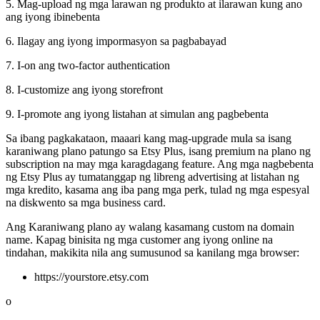
5. Mag-upload ng mga larawan ng produkto at ilarawan kung ano
ang iyong ibinebenta
6. Ilagay ang iyong impormasyon sa pagbabayad
7. I-on ang two-factor authentication
8. I-customize ang iyong storefront
9. I-promote ang iyong listahan at simulan ang pagbebenta
Sa ibang pagkakataon, maaari kang mag-upgrade mula sa isang
karaniwang plano patungo sa Etsy Plus, isang premium na plano ng
subscription na may mga karagdagang feature. Ang mga nagbebenta
ng Etsy Plus ay tumatanggap ng libreng advertising at listahan ng
mga kredito, kasama ang iba pang mga perk, tulad ng mga espesyal
na diskwento sa mga business card.
Ang Karaniwang plano ay walang kasamang custom na domain
name. Kapag binisita ng mga customer ang iyong online na
tindahan, makikita nila ang sumusunod sa kanilang mga browser:
https://yourstore.etsy.com
o