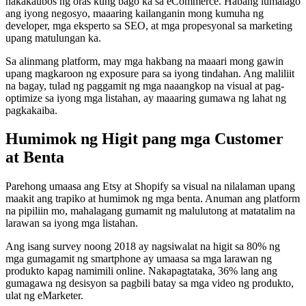
nakakaubos ng oras kung bago ka sa eCommerce. Habang lumalago
ang iyong negosyo, maaaring kailanganin mong kumuha ng
developer, mga eksperto sa SEO, at mga propesyonal sa marketing
upang matulungan ka.
Sa alinmang platform, may mga hakbang na maaari mong gawin
upang magkaroon ng exposure para sa iyong tindahan. Ang maliliit
na bagay, tulad ng paggamit ng mga naaangkop na visual at pag-
optimize sa iyong mga listahan, ay maaaring gumawa ng lahat ng
pagkakaiba.
Humimok ng Higit pang mga Customer
at Benta
Parehong umaasa ang Etsy at Shopify sa visual na nilalaman upang
maakit ang trapiko at humimok ng mga benta. Anuman ang platform
na pipiliin mo, mahalagang gumamit ng malulutong at matatalim na
larawan sa iyong mga listahan.
Ang isang survey noong 2018 ay nagsiwalat na higit sa 80% ng
mga gumagamit ng smartphone ay umaasa sa mga larawan ng
produkto kapag namimili online. Nakapagtataka, 36% lang ang
gumagawa ng desisyon sa pagbili batay sa mga video ng produkto,
ulat ng eMarketer.