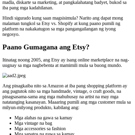
madla, diskarte sa marketing, at pangkalahatang badyet, bukod sa
iba pang mga kadahilanan.
Hindi sigurado kung saan magsisimula? Narito ang dapat mong
malaman tungkol sa Etsy vs. Shopify at kung paano pumili ng
platform na nakakatugon sa mga pangangailangan ng iyong
negosyo.
Paano Gumagana ang Etsy?
Itinatag noong 2005, ang Etsy ay isang online marketplace na nag-
uugnay sa mga nagbebenta at mamimili mula sa buong mundo.
Ang pinagkaiba nito sa Amazon at iba pang shopping platform ay
ang pagtutok nito sa mga handmade, vintage, o craft goods, na
pinagsasama-sama ang mga mahuhusay na artist na may mga
natatanging kasanayan. Maaaring pumili ang mga customer mula sa
milyun-milyong produkto, kabilang ang:
Mga alahas na gawa sa kamay
Mga vintage na bag
Mga accessories sa fashion
Mga sapatos na gawa sa kamay