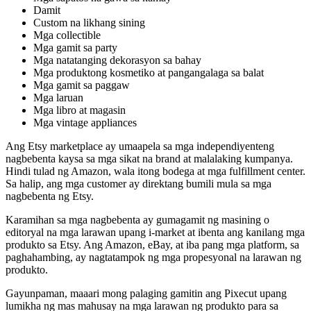
Damit
Custom na likhang sining
Mga collectible
Mga gamit sa party
Mga natatanging dekorasyon sa bahay
Mga produktong kosmetiko at pangangalaga sa balat
Mga gamit sa paggaw
Mga laruan
Mga libro at magasin
Mga vintage appliances
Ang Etsy marketplace ay umaapela sa mga independiyenteng
nagbebenta kaysa sa mga sikat na brand at malalaking kumpanya.
Hindi tulad ng Amazon, wala itong bodega at mga fulfillment center.
Sa halip, ang mga customer ay direktang bumili mula sa mga
nagbebenta ng Etsy.
Karamihan sa mga nagbebenta ay gumagamit ng masining o
editoryal na mga larawan upang i-market at ibenta ang kanilang mga
produkto sa Etsy. Ang Amazon, eBay, at iba pang mga platform, sa
paghahambing, ay nagtatampok ng mga propesyonal na larawan ng
produkto.
Gayunpaman, maaari mong palaging gamitin ang Pixecut upang
lumikha ng mas mahusay na mga larawan ng produkto para sa