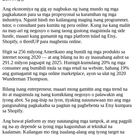
Ang ekonomiya ng gig ay nagbukas ng isang mundo ng mga
pagkakataon para sa mga propesyonal sa karamihan ng mga
industriya. Ngunit hindi mo kailangang maging isang programmer,
tutor, o consultant para kumita ng pera online. Kung isa kang maliit
na may-ari ng negosyo o isang taong gustong magsimula ng side
hustle, maaari kang gumamit ng mga platform tulad ng Etsy,
Shopify, o thredUP para magbenta online.
Higit sa 256 milyong Amerikano ang bumili ng mga produkto sa
internet noong 2020 — at ang bilang na ito ay inaasahang aabot sa
291.2 milyon pagsapit ng 2025. Humigit-kumulang 20% ​​ng mga
consumer ang bumibili mula sa mga retail na website, habang 19%
ang gumagamit ng mga online marketplace, ayon sa ulat ng 2020
Wunderman Thompson.
Bilang isang entrepreneur, maaari mong gamitin ang mga trend na
ito at magsimula ng isang kumikitang negosyo o palawakin ang
iyong abot. Sa pag-iisip na iyon, tiyaking nauunawaan mo ang mga
pangunahing pagkakaiba sa pagitan ng pagbebenta sa Etsy kumpara
sa Shopify.
Ang bawat platform ay may natatanging mga tampok, at ang pagpili
ng isa ay depende sa iyong mga kagustuhan at teknikal na
kaalaman. Kailangan mo ring isaalang-alang ang iyong target na