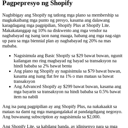
Pagpepresyo ng Shopify
Nagbibigay ang Shopify ng tatlong mga plano sa membership sa
magkakaibang mga punto ng presyo, kasama ang dalawang
karagdagang mga pagpipilian, Shopify Plus at Shopify Lite.
Makakatanggap ng 10% na diskwento ang mga vendor na
nagbabayad ng isang taon nang maaga, habang ang mga nag-sign
up para sa mga biennial plan ay nagbabayad ng 20% ​​na mas
mababa.
Nagsisimula ang Basic Shopify sa $29 bawat buwan, ngunit
kailangan mo ring magbayad ng bayad sa transaksyon na
hindi bababa sa 2% bawat benta
Ang plano ng Shopify ay nagsisimula sa $79 bawat buwan,
kasama ang isang flat fee na 1% o mas mataas sa bawat
transaksyon
Ang Advanced Shopify ay $299 bawat buwan, kasama ang
mga bayarin sa transaksyon na hindi bababa sa 0.5% bawat
item na nabili
Ang isa pang pagpipilian ay ang Shopify Plus, na nakakaakit sa
mataas na dami ng mga mangangalakal at pandaigdigang negosyo.
Ang buwanang subscription ay nagsisimula sa $2,000.
Ang Shopify Lite, sa kabilang banda, ay idinisenyo para sa mga