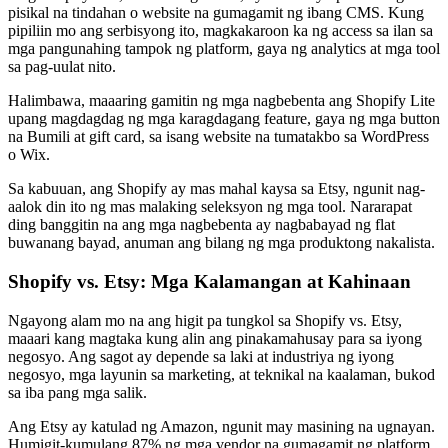
pisikal na tindahan o website na gumagamit ng ibang CMS. Kung
pipiliin mo ang serbisyong ito, magkakaroon ka ng access sa ilan sa
mga pangunahing tampok ng platform, gaya ng analytics at mga tool
sa pag-uulat nito.
Halimbawa, maaaring gamitin ng mga nagbebenta ang Shopify Lite
upang magdagdag ng mga karagdagang feature, gaya ng mga button
na Bumili at gift card, sa isang website na tumatakbo sa WordPress
o Wix.
Sa kabuuan, ang Shopify ay mas mahal kaysa sa Etsy, ngunit nag-
aalok din ito ng mas malaking seleksyon ng mga tool. Nararapat
ding banggitin na ang mga nagbebenta ay nagbabayad ng flat
buwanang bayad, anuman ang bilang ng mga produktong nakalista.
Shopify vs. Etsy: Mga Kalamangan at Kahinaan
Ngayong alam mo na ang higit pa tungkol sa Shopify vs. Etsy,
maaari kang magtaka kung alin ang pinakamahusay para sa iyong
negosyo. Ang sagot ay depende sa laki at industriya ng iyong
negosyo, mga layunin sa marketing, at teknikal na kaalaman, bukod
sa iba pang mga salik.
Ang Etsy ay katulad ng Amazon, ngunit may masining na ugnayan.
Humigit-kumulang 87% ng mga vendor na gumagamit ng platform