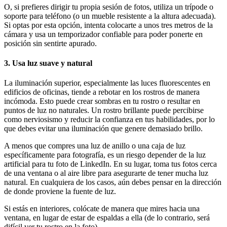
O, si prefieres dirigir tu propia sesión de fotos, utiliza un trípode o
soporte para teléfono (o un mueble resistente a la altura adecuada).
Si optas por esta opción, intenta colocarte a unos tres metros de la
cámara y usa un temporizador confiable para poder ponerte en
posición sin sentirte apurado.
3. Usa luz suave y natural
La iluminación superior, especialmente las luces fluorescentes en
edificios de oficinas, tiende a rebotar en los rostros de manera
incómoda. Esto puede crear sombras en tu rostro o resultar en
puntos de luz no naturales. Un rostro brillante puede percibirse
como nerviosismo y reducir la confianza en tus habilidades, por lo
que debes evitar una iluminación que genere demasiado brillo.
A menos que compres una luz de anillo o una caja de luz
específicamente para fotografía, es un riesgo depender de la luz
artificial para tu foto de LinkedIn. En su lugar, toma tus fotos cerca
de una ventana o al aire libre para asegurarte de tener mucha luz
natural. En cualquiera de los casos, aún debes pensar en la dirección
de donde proviene la fuente de luz.
Si estás en interiores, colócate de manera que mires hacia una
ventana, en lugar de estar de espaldas a ella (de lo contrario, será
difícil ver tu rostro en la foto).