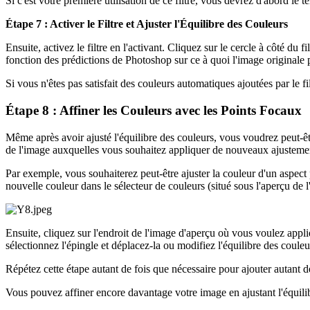
Si c'est votre première utilisation de ce filtre, vous devrez d'abord le 
Étape 7 : Activer le Filtre et Ajuster l'Équilibre des Couleurs
Ensuite, activez le filtre en l'activant. Cliquez sur le cercle à côté du 
fonction des prédictions de Photoshop sur ce à quoi l'image originale 
Si vous n'êtes pas satisfait des couleurs automatiques ajoutées par le fi
Étape 8 : Affiner les Couleurs avec les Points Focaux
Même après avoir ajusté l'équilibre des couleurs, vous voudrez peut-êt
de l'image auxquelles vous souhaitez appliquer de nouveaux ajustemen
Par exemple, vous souhaiterez peut-être ajuster la couleur d'un aspect
nouvelle couleur dans le sélecteur de couleurs (situé sous l'aperçu de l
Ensuite, cliquez sur l'endroit de l'image d'aperçu où vous voulez appliq
sélectionnez l'épingle et déplacez-la ou modifiez l'équilibre des couleu
Répétez cette étape autant de fois que nécessaire pour ajouter autant d
Vous pouvez affiner encore davantage votre image en ajustant l'équilibr