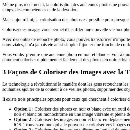
Même plus récemment, la colorisation des anciennes photos ne pouvait 
temps, des compétences et de la dévotion.
Mais aujourd'hui, la colorisation des photos est possible pour presque 
Coloriser des images vous permet d'insuffler une nouvelle vie aux pho
Avec des outils de retouche photo, vous pouvez transformer n'importe qu
conviviales, il n'a jamais été aussi simple d'ajouter une touche de cou
Vous voulez prendre une ancienne photo en noir et blanc et voir à quoi
comment coloriser rapidement et facilement des photos en noir et blan
3 Façons de Coloriser des Images avec la
La technologie a révolutionné la manière dont les gens retouchent les p
souhaitiez ajouter de la couleur à de vieilles photos, supprimer des ob
Il existe trois principales options pour ceux qui cherchent à coloriser des
Option 1
: Coloriser des photos en noir et blanc avec un outil d
noir et blanc ou monochrome en une image vibrante et pleine de
Option 2
: Coloriser des images en noir et blanc en déplacemen
iOS. Trouvez-en une qui a le pouvoir de coloriser vos images et
Option 3
: Coloriser des images en utilisant un logiciel de ret