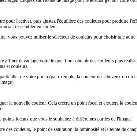
télécharger. Cliquez sur l'icône de nuage pour le télécharger sur votre ord
filtre pour l'activer, puis ajustez l'équilibre des couleurs pour produire 
pourrait ressembler en couleur.
ltre, vous pouvez utiliser le sélecteur de couleurs pour choisir une autre 
re affiner davantage votre image. Pour obtenir des couleurs plus réaliste
ts et couleurs.
 particulier de votre photo (par exemple, la couleur des cheveux ou du t
'image).
uer la nouvelle couleur. Cela créera un point focal et ajoutera la couleur
rs.
e points focaux que vous le souhaitez à différentes parties de l'image.
e des couleurs, le point de saturation, la luminosité et la teinte de chaq