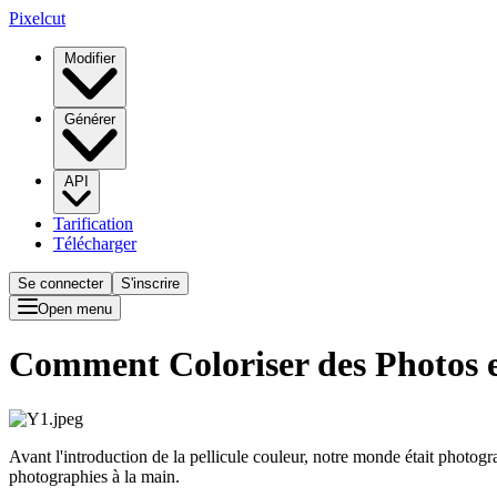
Pixelcut
Modifier
Générer
API
Tarification
Télécharger
Se connecter
S'inscrire
Open menu
Comment Coloriser des Photos 
Avant l'introduction de la pellicule couleur, notre monde était photogra
photographies à la main.