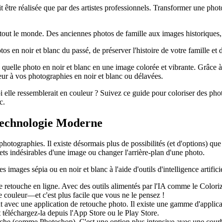
être réalisée que par des artistes professionnels. Transformer une phot
tout le monde. Des anciennes photos de famille aux images historiques, il
tos en noir et blanc du passé, de préserver l'histoire de votre famille 
elle photo en noir et blanc en une image colorée et vibrante. Grâce à l'
leur à vos photographies en noir et blanc ou délavées.
 elle ressemblerait en couleur ? Suivez ce guide pour coloriser des phot
c.
 Technologie Moderne
hotographies. Il existe désormais plus de possibilités (et d'options) que
jets indésirables d'une image ou changer l'arrière-plan d'une photo.
 images sépia ou en noir et blanc à l'aide d'outils d'intelligence artificie
e retouche en ligne. Avec des outils alimentés par l'IA comme le Coloriz
 couleur—et c'est plus facile que vous ne le pensez
!
t avec une application de retouche photo. Il existe une gamme d'applica
 téléchargez-la depuis l'App Store ou le Play Store.
ouche (comme Photoshop). C'est une option plus intensive avec une courb