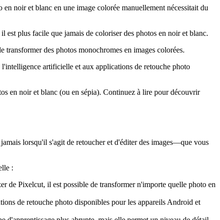
o en noir et blanc en une image colorée manuellement nécessitait du
 est plus facile que jamais de coloriser des photos en noir et blanc.
et de transformer des photos monochromes en images colorées.
intelligence artificielle et aux applications de retouche photo
os en noir et blanc (ou en sépia). Continuez à lire pour découvrir
 jamais lorsqu'il s'agit de retoucher et d'éditer des images—que vous
lle :
er de Pixelcut, il est possible de transformer n'importe quelle photo en
tions de retouche photo disponibles pour les appareils Android et
e d'apprentissage plus abrupte, mais elle permet un niveau de détail