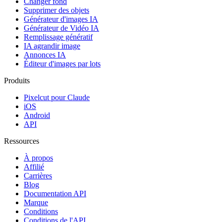
Changer fond
Supprimer des objets
Générateur d'images IA
Générateur de Vidéo IA
Remplissage génératif
IA agrandir image
Annonces IA
Éditeur d'images par lots
Produits
Pixelcut pour Claude
iOS
Android
API
Ressources
À propos
Affilié
Carrières
Blog
Documentation API
Marque
Conditions
Conditions de l'API