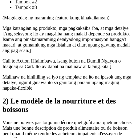
Tampok #2
Tampok #3
(Magdagdag ng maraming feature kung kinakailangan)
Mga katangian ng produkto, mga pagkakaiba-iba, at mga detalye
[
Ang seksyong ito ay mag-iiba nang malaki depende sa produkto.
Isama ang pinakamaraming detalyadong impormasyon hangga't
maaari, at gumamit ng mga listahan at chart upang gawing madali
ang pag-scan.
]
Call to Action [
Halimbawa, isang buton na Bumili Ngayon o
Idagdag sa Cart. Ito ay dapat na malinaw at kitang-kita.
]
Malinaw na hinihiling sa iyo ng template na ito na ipasok ang mga
detalye, ngunit ginawa ito sa ganitong paraan upang maging
napaka-flexible.
2) Le modèle de la nourriture et des
boissons
Vous ne pouvez pas toujours décrire quel goût aura quelque chose.
Mais une bonne description de produit alimentaire ou de boisson
peut quand même rendre les acheteurs impatients d'essayer de