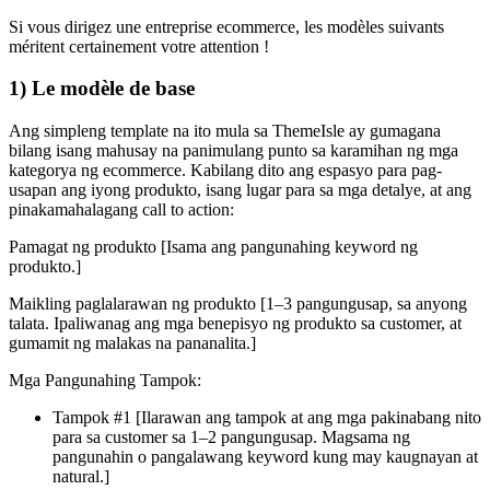
Si vous dirigez une entreprise ecommerce, les modèles suivants
méritent certainement votre attention
!
1) Le modèle de base
Ang simpleng template na ito mula sa ThemeIsle ay gumagana
bilang isang mahusay na panimulang punto sa karamihan ng mga
kategorya ng ecommerce. Kabilang dito ang espasyo para pag-
usapan ang iyong produkto, isang lugar para sa mga detalye, at ang
pinakamahalagang call to action:
Pamagat ng produkto [
Isama ang pangunahing keyword ng
produkto.
]
Maikling paglalarawan ng produkto [
1–3 pangungusap, sa anyong
talata. Ipaliwanag ang mga benepisyo ng produkto sa customer, at
gumamit ng malakas na pananalita.
]
Mga Pangunahing Tampok:
Tampok #1 [
Ilarawan ang tampok at ang mga pakinabang nito
para sa customer sa 1–2 pangungusap. Magsama ng
pangunahin o pangalawang keyword kung may kaugnayan at
natural.
]