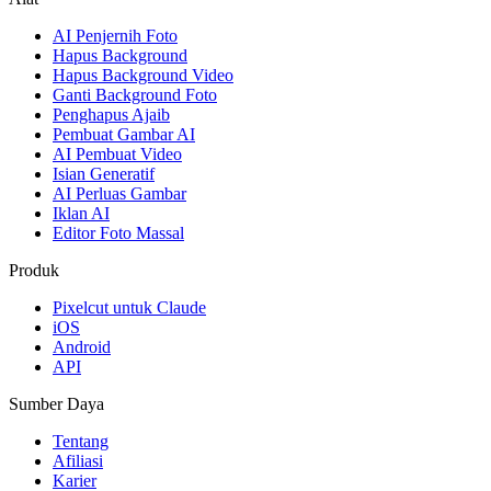
AI Penjernih Foto
Hapus Background
Hapus Background Video
Ganti Background Foto
Penghapus Ajaib
Pembuat Gambar AI
AI Pembuat Video
Isian Generatif
AI Perluas Gambar
Iklan AI
Editor Foto Massal
Produk
Pixelcut untuk Claude
iOS
Android
API
Sumber Daya
Tentang
Afiliasi
Karier