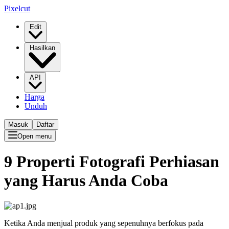
Pixelcut
Edit
Hasilkan
API
Harga
Unduh
Masuk
Daftar
Open menu
9 Properti Fotografi Perhiasan
yang Harus Anda Coba
Ketika Anda menjual produk yang sepenuhnya berfokus pada