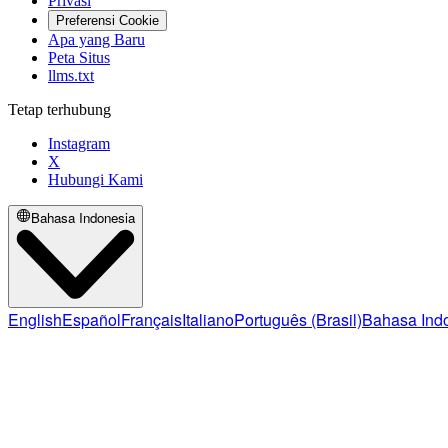
Privasi
Preferensi Cookie
Apa yang Baru
Peta Situs
llms.txt
Tetap terhubung
Instagram
X
Hubungi Kami
Bahasa Indonesia
English
Español
Français
Italiano
Português (Brasil)
Bahasa Ind