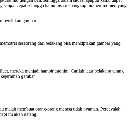
ngaturanmu dengan baik sehingga dalam situasi apapun kamu dapat
a yang sangat cepat sehingga kamu bisa menangkap momen-momen yang
embersihkan gambar.
 memotret seseorang dari belakang bisa menciptakan gambar yang
iluet, mereka menjadi hampir anonim. Carilah latar belakang terang
 kejernihan gambar.
ur atau malah membuat orang-orang merasa tidak nyaman. Percayalah
pi itu akan datang.