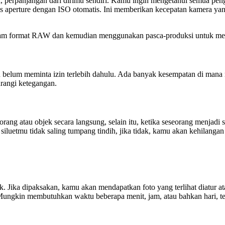
a, perpanjangan dari dirimu sendiri. Kamu ingin mengetahui semua pe
ritas aperture dengan ISO otomatis. Ini memberikan kecepatan kamer
dalam format RAW dan kemudian menggunakan pasca-produksi untuk m
u belum meminta izin terlebih dahulu. Ada banyak kesempatan di mana
rangi ketegangan.
ang atau objek secara langsung, selain itu, ketika seseorang menjadi s
siluetmu tidak saling tumpang tindih, jika tidak, kamu akan kehilangan
ganik. Jika dipaksakan, kamu akan mendapatkan foto yang terlihat diat
ngkin membutuhkan waktu beberapa menit, jam, atau bahkan hari, teta