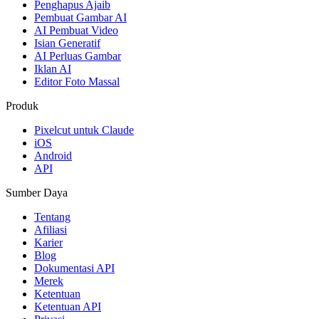
Penghapus Ajaib
Pembuat Gambar AI
AI Pembuat Video
Isian Generatif
AI Perluas Gambar
Iklan AI
Editor Foto Massal
Produk
Pixelcut untuk Claude
iOS
Android
API
Sumber Daya
Tentang
Afiliasi
Karier
Blog
Dokumentasi API
Merek
Ketentuan
Ketentuan API