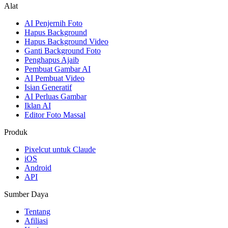
Alat
AI Penjernih Foto
Hapus Background
Hapus Background Video
Ganti Background Foto
Penghapus Ajaib
Pembuat Gambar AI
AI Pembuat Video
Isian Generatif
AI Perluas Gambar
Iklan AI
Editor Foto Massal
Produk
Pixelcut untuk Claude
iOS
Android
API
Sumber Daya
Tentang
Afiliasi