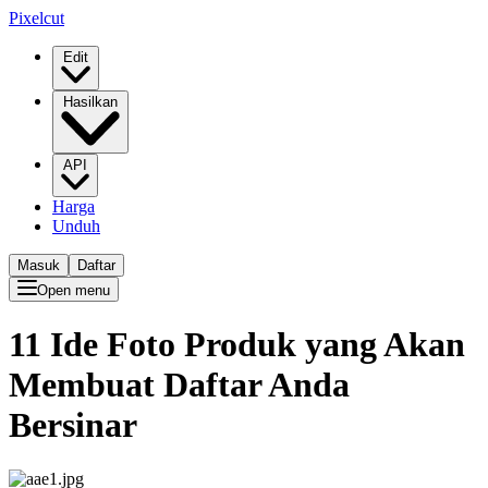
Pixelcut
Edit
Hasilkan
API
Harga
Unduh
Masuk
Daftar
Open menu
11 Ide Foto Produk yang Akan
Membuat Daftar Anda
Bersinar