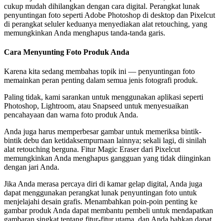
cukup mudah dihilangkan dengan cara digital. Perangkat lunak
penyuntingan foto seperti Adobe Photoshop di desktop dan Pixelcut
di perangkat seluler keduanya menyediakan alat retouching, yang
memungkinkan Anda menghapus tanda-tanda garis.
Cara Menyunting Foto Produk Anda
Karena kita sedang membahas topik ini — penyuntingan foto
memainkan peran penting dalam semua jenis fotografi produk.
Paling tidak, kami sarankan untuk menggunakan aplikasi seperti
Photoshop, Lightroom, atau Snapseed untuk menyesuaikan
pencahayaan dan warna foto produk Anda.
Anda juga harus memperbesar gambar untuk memeriksa bintik-
bintik debu dan ketidaksempurnaan lainnya; sekali lagi, di sinilah
alat retouching berguna. Fitur Magic Eraser dari Pixelcut
memungkinkan Anda menghapus gangguan yang tidak diinginkan
dengan jari Anda.
Jika Anda merasa percaya diri di kamar gelap digital, Anda juga
dapat menggunakan perangkat lunak penyuntingan foto untuk
menjelajahi desain grafis. Menambahkan poin-poin penting ke
gambar produk Anda dapat membantu pembeli untuk mendapatkan
gambaran singkat tentang fitur-fitur utama, dan Anda bahkan dapat