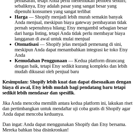
pemasaran, tetapi Anda perlu menemukan pembeli sendiri;
sebaliknya, Etsy adalah pasar yang sangat besar yang
dipenuhi konsumen yang sangat terlibat
Harga
— Shopify menjadi lebih murah semakin banyak
Anda menjual, meskipun biaya gateway pembayaran tidak
pernah sepenuhnya hilang; Etsy mengambil sebagian besar
dari harga listing, tetapi Anda tidak perlu membayar biaya
langganan di awal untuk mulai menjual
Otomatisasi
— Shopify jelas menjadi pemenang di sini,
meskipun Anda dapat menambahkan integrasi ke toko Etsy
Anda
Kemudahan Penggunaan
— Kedua platform dirancang
dengan baik, tetapi Etsy sedikit kurang kompleks dan lebih
mudah dikuasai oleh penjual baru
Kesimpulan: Shopify lebih kuat dan dapat disesuaikan dengan
biaya di awal, Etsy lebih mudah bagi pendatang baru tetapi
sedikit lebih mendasar dan spesifik
.
Jika Anda mencoba memilih antara kedua platform ini, lakukan riset
dan pertimbangkan untuk mendaftar uji coba gratis di Shopify agar
Anda dapat mencoba keduanya.
Dan ingat: Anda dapat menggunakan Shopify dan Etsy bersama.
Mereka bahkan bisa disinkronkan
!