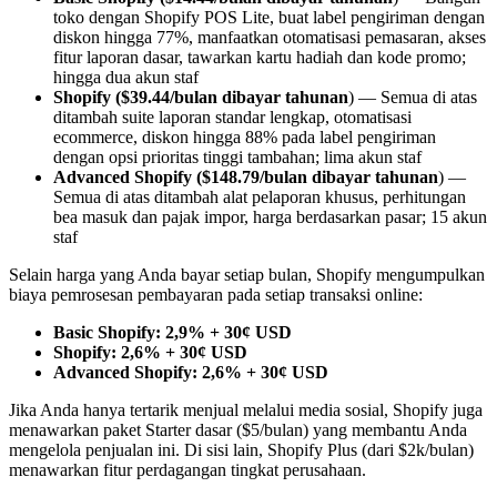
toko dengan Shopify POS Lite, buat label pengiriman dengan
diskon hingga 77%, manfaatkan otomatisasi pemasaran, akses
fitur laporan dasar, tawarkan kartu hadiah dan kode promo;
hingga dua akun staf
Shopify ($39.44/bulan dibayar tahunan
) — Semua di atas
ditambah suite laporan standar lengkap, otomatisasi
ecommerce, diskon hingga 88% pada label pengiriman
dengan opsi prioritas tinggi tambahan; lima akun staf
Advanced Shopify ($148.79/bulan dibayar tahunan
) —
Semua di atas ditambah alat pelaporan khusus, perhitungan
bea masuk dan pajak impor, harga berdasarkan pasar; 15 akun
staf
Selain harga yang Anda bayar setiap bulan, Shopify mengumpulkan
biaya pemrosesan pembayaran pada setiap transaksi online:
Basic Shopify: 2,9% + 30¢ USD
Shopify: 2,6% + 30¢ USD
Advanced Shopify: 2,6% + 30¢ USD
Jika Anda hanya tertarik menjual melalui media sosial, Shopify juga
menawarkan paket Starter dasar ($5/bulan) yang membantu Anda
mengelola penjualan ini. Di sisi lain, Shopify Plus (dari $2k/bulan)
menawarkan fitur perdagangan tingkat perusahaan.