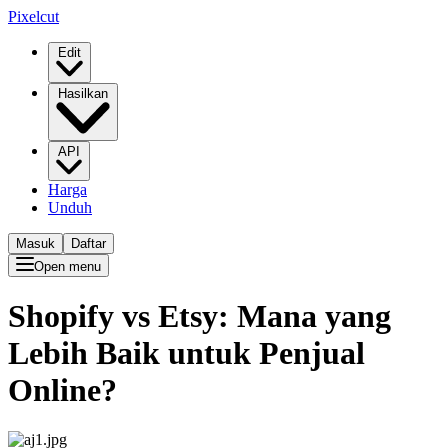
Pixelcut
Edit
Hasilkan
API
Harga
Unduh
Masuk
Daftar
Open menu
Shopify vs Etsy: Mana yang
Lebih Baik untuk Penjual
Online?