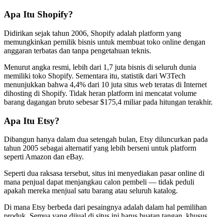
Apa Itu Shopify?
Didirikan sejak tahun 2006, Shopify adalah platform yang
memungkinkan pemilik bisnis untuk membuat toko online dengan
anggaran terbatas dan tanpa pengetahuan teknis.
Menurut angka resmi, lebih dari 1,7 juta bisnis di seluruh dunia
memiliki toko Shopify. Sementara itu, statistik dari W3Tech
menunjukkan bahwa 4,4% dari 10 juta situs web teratas di Internet
dihosting di Shopify. Tidak heran platform ini mencatat volume
barang dagangan bruto sebesar $175,4 miliar pada hitungan terakhir.
Apa Itu Etsy?
Dibangun hanya dalam dua setengah bulan, Etsy diluncurkan pada
tahun 2005 sebagai alternatif yang lebih berseni untuk platform
seperti Amazon dan eBay.
Seperti dua raksasa tersebut, situs ini menyediakan pasar online di
mana penjual dapat menjangkau calon pembeli — tidak peduli
apakah mereka menjual satu barang atau seluruh katalog.
Di mana Etsy berbeda dari pesaingnya adalah dalam hal pemilihan
produk. Semua yang dijual di situs ini harus buatan tangan, khusus,