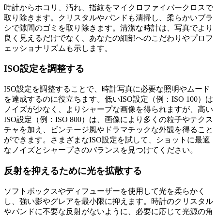
時計からホコリ、汚れ、指紋をマイクロファイバークロスで
取り除きます。クリスタルやバンドも清掃し、柔らかいブラ
シで隙間のゴミを取り除きます。清潔な時計は、写真でより
良く見えるだけでなく、あなたの細部へのこだわりやプロフ
ェッショナリズムも示します。
ISO設定を調整する
ISO設定を調整することで、時計写真に必要な照明やムード
を達成するのに役立ちます。低いISO設定（例：ISO 100）は
ノイズが少なく、よりシャープな画像を得られますが、高い
ISO設定（例：ISO 800）は、画像により多くの粒子やテクス
チャを加え、ビンテージ風やドラマチックな外観を得ること
ができます。さまざまなISO設定を試して、ショットに最適
なノイズとシャープさのバランスを見つけてください。
反射を抑えるために光を拡散する
ソフトボックスやディフューザーを使用して光を柔らかく
し、強い影やグレアを最小限に抑えます。時計のクリスタル
やバンドに不要な反射がないように、必要に応じて光源の角