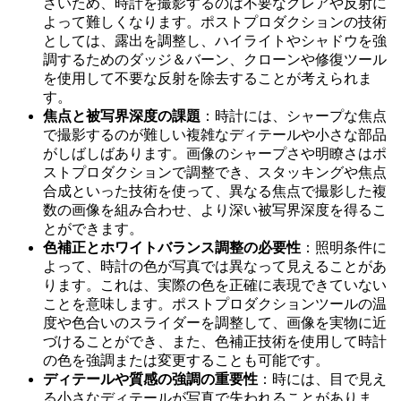
さいため、時計を撮影するのは不要なグレアや反射に
よって難しくなります。ポストプロダクションの技術
としては、露出を調整し、ハイライトやシャドウを強
調するためのダッジ＆バーン、クローンや修復ツール
を使用して不要な反射を除去することが考えられま
す。
焦点と被写界深度の課題
：時計には、シャープな焦点
で撮影するのが難しい複雑なディテールや小さな部品
がしばしばあります。画像のシャープさや明瞭さはポ
ストプロダクションで調整でき、スタッキングや焦点
合成といった技術を使って、異なる焦点で撮影した複
数の画像を組み合わせ、より深い被写界深度を得るこ
とができます。
色補正とホワイトバランス調整の必要性
：照明条件に
よって、時計の色が写真では異なって見えることがあ
ります。これは、実際の色を正確に表現できていない
ことを意味します。ポストプロダクションツールの温
度や色合いのスライダーを調整して、画像を実物に近
づけることができ、また、色補正技術を使用して時計
の色を強調または変更することも可能です。
ディテールや質感の強調の重要性
：時には、目で見え
る小さなディテールが写真で失われることがありま