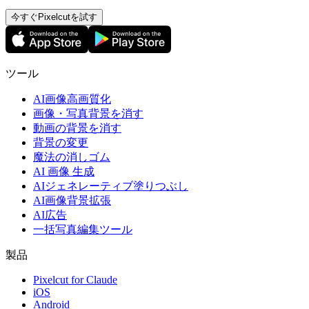
今すぐPixelcutを試す
ツール
AI画像高画質化
画像・写真背景を消す
動画の背景を消す
背景の変更
魔法の消しゴム
AI 画像 生成
AIジェネレーティブ塗りつぶし
AI画像背景拡張
AI広告
一括写真編集ツール
製品
Pixelcut for Claude
iOS
Android