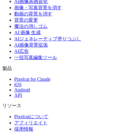
AI画像高画質化
画像・写真背景を消す
動画の背景を消す
背景の変更
魔法の消しゴム
AI 画像 生成
AIジェネレーティブ塗りつぶし
AI画像背景拡張
AI広告
一括写真編集ツール
製品
Pixelcut for Claude
iOS
Android
API
リソース
Pixelcutについて
アフィリエイト
採用情報