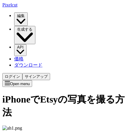
Pixelcut
編集
生成する
API
価格
ダウンロード
ログイン
サインアップ
Open menu
iPhoneでEtsyの写真を撮る方
法