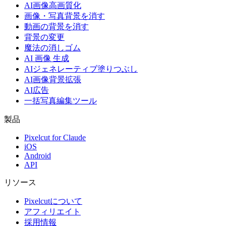
AI画像高画質化
画像・写真背景を消す
動画の背景を消す
背景の変更
魔法の消しゴム
AI 画像 生成
AIジェネレーティブ塗りつぶし
AI画像背景拡張
AI広告
一括写真編集ツール
製品
Pixelcut for Claude
iOS
Android
API
リソース
Pixelcutについて
アフィリエイト
採用情報