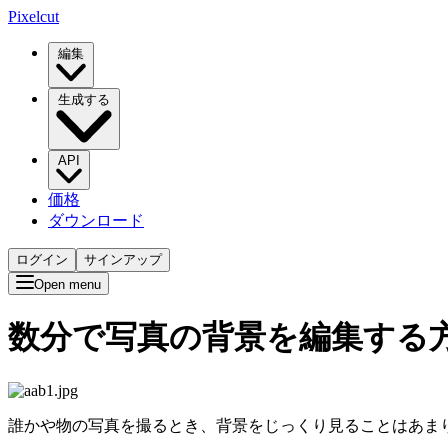
Pixelcut
編集
生成する
API
価格
ダウンロード
ログイン
サインアップ
Open menu
数分で写真の背景を編集する
誰かや物の写真を撮るとき、背景をじっくり見ることはあま