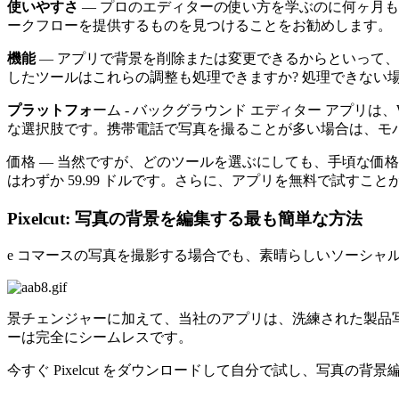
使いやすさ
— プロのエディターの使い方を学ぶのに何ヶ月
ークフローを提供するものを見つけることをお勧めします。
機能
— アプリで背景を削除または変更できるからといって
したツールはこれらの調整も処理できますか? 処理できない
プラットフォ
ーム - バックグラウンド エディター アプリは、W
な選択肢です。携帯電話で写真を撮ることが多い場合は、モ
価格 — 当然ですが、どのツールを選ぶにしても、手頃な価格である必
はわずか 59.99 ドルです。さらに、アプリを無料で試すこと
Pixelcut: 写真の背景を編集する最も簡単な方法
e コマースの写真を撮影する場合でも、素晴らしいソーシャル 
景チェンジャーに加えて、当社のアプリは、洗練された製品写真や
ーは完全にシームレスです。
今すぐ Pixelcut をダウンロードして自分で試し、写真の