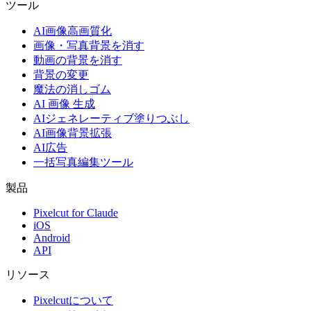
ツール
AI画像高画質化
画像・写真背景を消す
動画の背景を消す
背景の変更
魔法の消しゴム
AI 画像 生成
AIジェネレーティブ塗りつぶし
AI画像背景拡張
AI広告
一括写真編集ツール
製品
Pixelcut for Claude
iOS
Android
API
リソース
Pixelcutについて