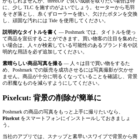
かもしれませんが、thredUP で良い成績を取りたい場合は特
に、少し TLC を施すのがよいでしょう。セーターから毛羽
をそぎ落とし、糸くずローラーを使い、欠けたボタンを交換
し、頑固な汚れには Tide を使用してください。
説明的なタイトルを書く
— Poshmark では、タイトルを使っ
て商品を宣伝することができます。買い物客の注目を集めた
い場合は、人々が検索している可能性のあるブランド名や説
明的な用語を必ず追加してください。
素晴らしい商品写真を撮る
— 人々は目で買い物をするた
め、Poshmark での販売を成功させるには写真撮影が欠かせ
ません。商品が十分に明るくなっていることを確認し、背景
の邪魔なものを減らすようにしてください。
Pixelcut: 背景の削除が簡単に
Poshmark の商品の写真をもっと上手に撮りたいなら、
Pixelcut
をスマートフォンにインストールしておきましょ
う。
当社のアプリでは、スナップと素早いスワイプで背景から商