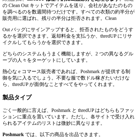
の Clean Out キットでアイテムを送り、会社があなたのもの
を調べるのを数週間待つだけです。すべての衣類の約半分が
販売用に選ばれ、残りの半分は拒否されます。Clean
Out バッグにサインアップすると、拒否されたものをどうす
るかを選択できます。返却料金を支払うか、thredUP にリサ
イクルしてもらうかを選択できます。
どちらのシステムもうまく機能しますが、2 つの異なるグル
ープの人々をターゲットにしています。
熱心な e コマース販売者であれば、Poshmark が提供する制
御を気に入るでしょう。不要な服で数ドル稼ぎたいだけな
ら、thredUP が面倒なことすべてをやってくれます。
製品タイプ
ごく一般的に言えば、Poshmark と thredUP はどちらもファッ
ションに重点を置いています。ただし、各サイトで受け入れ
られるアイテムのリストは微妙に異なります。
Poshmark
では、以下の商品を出品できます。