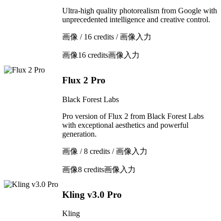
Ultra-high quality photorealism from Google with
unprecedented intelligence and creative control.
画像 / 16 credits / 画像入力
画像
16 credits
画像入力
Flux 2 Pro
Black Forest Labs
Pro version of Flux 2 from Black Forest Labs
with exceptional aesthetics and powerful
generation.
画像 / 8 credits / 画像入力
画像
8 credits
画像入力
Kling v3.0 Pro
Kling