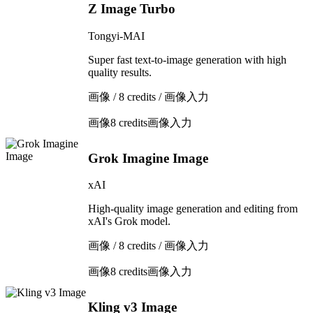
Z Image Turbo
Tongyi-MAI
Super fast text-to-image generation with high
quality results.
画像 / 8 credits / 画像入力
画像
8 credits
画像入力
Grok Imagine Image
xAI
High-quality image generation and editing from
xAI's Grok model.
画像 / 8 credits / 画像入力
画像
8 credits
画像入力
Kling v3 Image