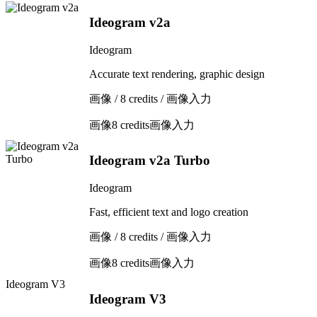
Ideogram v2a
Ideogram
Accurate text rendering, graphic design
画像 / 8 credits / 画像入力
画像
8 credits
画像入力
Ideogram v2a Turbo
Ideogram
Fast, efficient text and logo creation
画像 / 8 credits / 画像入力
画像
8 credits
画像入力
Ideogram V3
Ideogram V3