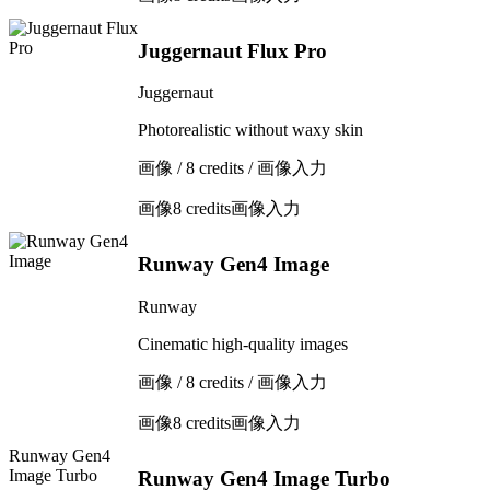
Juggernaut Flux Pro
Juggernaut
Photorealistic without waxy skin
画像 / 8 credits / 画像入力
画像
8 credits
画像入力
Runway Gen4 Image
Runway
Cinematic high-quality images
画像 / 8 credits / 画像入力
画像
8 credits
画像入力
Runway Gen4
Image Turbo
Runway Gen4 Image Turbo