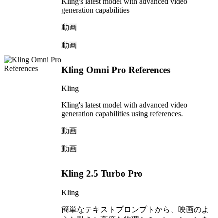
Kling's latest model with advanced video
generation capabilities
動画
動画
Kling Omni Pro References
Kling
Kling's latest model with advanced video
generation capabilities using references.
動画
動画
Kling 2.5 Turbo Pro
Kling
簡単なテキストプロンプトから、映画のよ