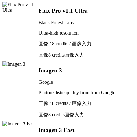
Flux Pro v1.1 Ultra
Black Forest Labs
Ultra-high resolution
画像 / 8 credits / 画像入力
画像
8 credits
画像入力
Imagen 3
Google
Photorealistic quality from from Google
画像 / 8 credits / 画像入力
画像
8 credits
画像入力
Imagen 3 Fast