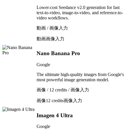
Lower-cost Seedance v2.0 generation for fast
text-to-video, image-to-video, and reference-to-
video workflows.
動画 / 画像入力
動画
画像入力
Nano Banana Pro
Google
The ultimate high-quality images from Google's
most powerful image generation model.
画像 / 12 credits / 画像入力
画像
12 credits
画像入力
Imagen 4 Ultra
Google