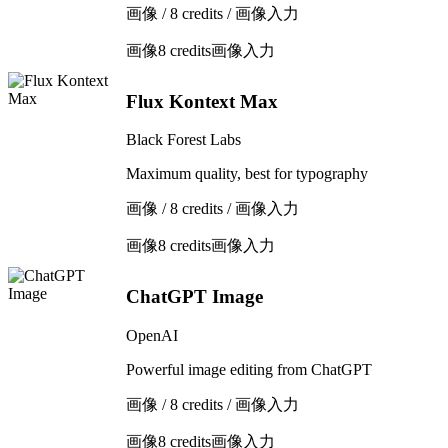
画像 / 8 credits / 画像入力
画像
8 credits
画像入力
Flux Kontext Max
Black Forest Labs
Maximum quality, best for typography
画像 / 8 credits / 画像入力
画像
8 credits
画像入力
ChatGPT Image
OpenAI
Powerful image editing from ChatGPT
画像 / 8 credits / 画像入力
画像
8 credits
画像入力