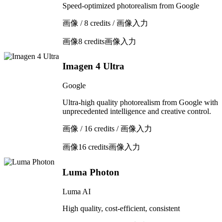
Speed-optimized photorealism from Google
画像 / 8 credits / 画像入力
画像
8 credits
画像入力
Imagen 4 Ultra
Google
Ultra-high quality photorealism from Google with
unprecedented intelligence and creative control.
画像 / 16 credits / 画像入力
画像
16 credits
画像入力
Luma Photon
Luma AI
High quality, cost-efficient, consistent