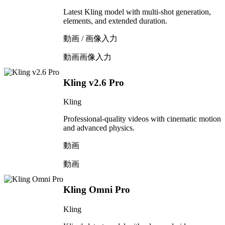
Latest Kling model with multi-shot generation,
elements, and extended duration.
動画 / 画像入力
動画
画像入力
Kling v2.6 Pro
Kling
Professional-quality videos with cinematic motion
and advanced physics.
動画
動画
Kling Omni Pro
Kling