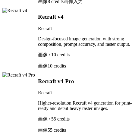
画像
8 credits
画像入力
Recraft v4
Recraft
Design-focused image generation with strong
composition, prompt accuracy, and raster output.
画像 / 10 credits
画像
10 credits
Recraft v4 Pro
Recraft
Higher-resolution Recraft v4 generation for print-
ready and detail-heavy raster images.
画像 / 55 credits
画像
55 credits