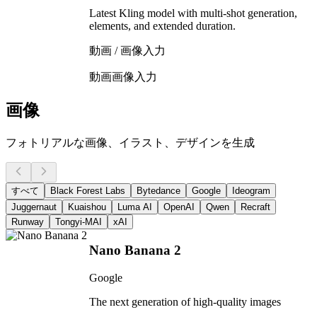
Latest Kling model with multi-shot generation,
elements, and extended duration.
動画 / 画像入力
動画
画像入力
画像
フォトリアルな画像、イラスト、デザインを生成
すべて
Black Forest Labs
Bytedance
Google
Ideogram
Juggernaut
Kuaishou
Luma AI
OpenAI
Qwen
Recraft
Runway
Tongyi-MAI
xAI
Nano Banana 2
Google
The next generation of high-quality images