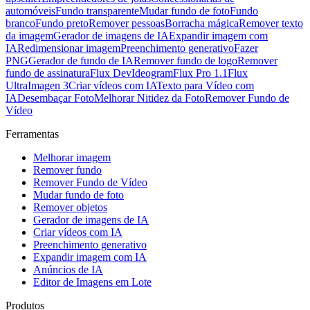
automóveis
Fundo transparente
Mudar fundo de foto​
Fundo
branco
Fundo preto
Remover pessoas
Borracha mágica
Remover texto
da imagem
Gerador de imagens de IA
Expandir imagem com
IA
Redimensionar imagem
Preenchimento generativo
Fazer
PNG
Gerador de fundo de IA
Remover fundo de logo
Remover
fundo de assinatura
Flux Dev
Ideogram
Flux Pro 1.1
Flux
Ultra
Imagen 3
Criar vídeos com IA
Texto para Vídeo com
IA
Desembaçar Foto
Melhorar Nitidez da Foto
Remover Fundo de
Vídeo
Ferramentas
Melhorar imagem
Remover fundo
Remover Fundo de Vídeo
Mudar fundo de foto​
Remover objetos
Gerador de imagens de IA
Criar vídeos com IA
Preenchimento generativo
Expandir imagem com IA
Anúncios de IA
Editor de Imagens em Lote
Produtos