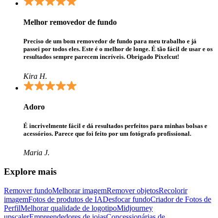
Melhor removedor de fundo
Preciso de um bom removedor de fundo para meu trabalho e já
passei por todos eles. Este é o melhor de longe. É tão fácil de usar e os
resultados sempre parecem incríveis. Obrigado Pixelcut!
Kira H.
Adoro
É incrivelmente fácil e dá resultados perfeitos para minhas bolsas e
acessórios. Parece que foi feito por um fotógrafo profissional.
Maria J.
Explore mais
Remover fundo
Melhorar imagem
Remover objetos
Recolorir
imagem
Fotos de produtos de IA
Desfocar fundo​
Criador de Fotos de
Perfil
Melhorar qualidade de logotipo​
Midjourney
upscaler
Empreendedores de joias
Concessionárias de