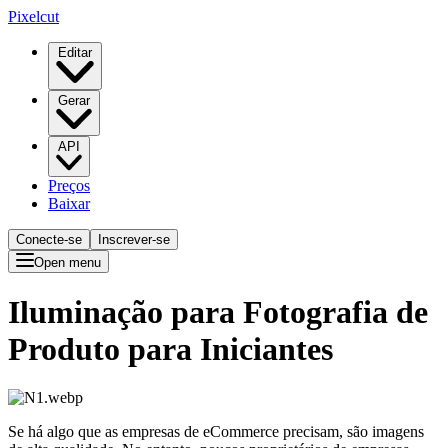
Pixelcut
Editar
Gerar
API
Preços
Baixar
Conecte-se
Inscrever-se
Open menu
Iluminação para Fotografia de
Produto para Iniciantes
Se há algo que as empresas de eCommerce precisam, são imagens