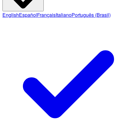
English
Español
Français
Italiano
Português (Brasil)