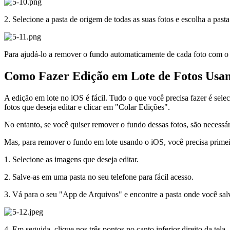
2. Selecione a pasta de origem de todas as suas fotos e escolha a pasta
Para ajudá-lo a remover o fundo automaticamente de cada foto com o 
Como Fazer Edição em Lote de Fotos Usa
A edição em lote no iOS é fácil. Tudo o que você precisa fazer é sele
fotos que deseja editar e clicar em "Colar Edições".
No entanto, se você quiser remover o fundo dessas fotos, são necessár
Mas, para remover o fundo em lote usando o iOS, você precisa primei
1. Selecione as imagens que deseja editar.
2. Salve-as em uma pasta no seu telefone para fácil acesso.
3. Vá para o seu "App de Arquivos" e encontre a pasta onde você sal
4. Em seguida, clique nos três pontos no canto inferior direito da tela.