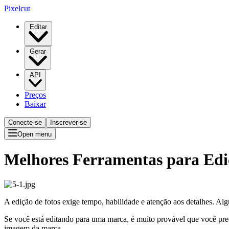
Pixelcut
Editar
Gerar
API
Preços
Baixar
Conecte-se
Inscrever-se
Open menu
Melhores Ferramentas para Ediç
A edição de fotos exige tempo, habilidade e atenção aos detalhes. A
Se você está editando para uma marca, é muito provável que você preci
imagem da marca.