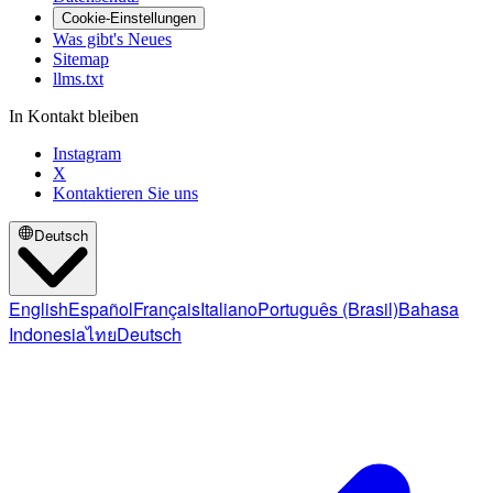
Cookie-Einstellungen
Was gibt's Neues
Sitemap
llms.txt
In Kontakt bleiben
Instagram
X
Kontaktieren Sie uns
Deutsch
English
Español
Français
Italiano
Português (Brasil)
Bahasa
Indonesia
ไทย
Deutsch