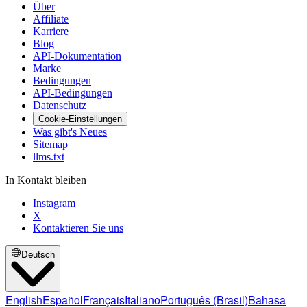
Über
Affiliate
Karriere
Blog
API-Dokumentation
Marke
Bedingungen
API-Bedingungen
Datenschutz
Cookie-Einstellungen
Was gibt's Neues
Sitemap
llms.txt
In Kontakt bleiben
Instagram
X
Kontaktieren Sie uns
Deutsch
English
Español
Français
Italiano
Português (Brasil)
Bahasa