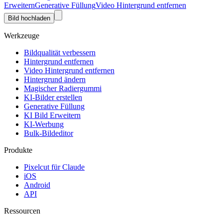
Erweitern
Generative Füllung
Video Hintergrund entfernen
Bild hochladen
Werkzeuge
Bildqualität verbessern
Hintergrund entfernen
Video Hintergrund entfernen
Hintergrund ändern
Magischer Radiergummi
KI-Bilder erstellen
Generative Füllung
KI Bild Erweitern
KI-Werbung
Bulk-Bildeditor
Produkte
Pixelcut für Claude
iOS
Android
API
Ressourcen