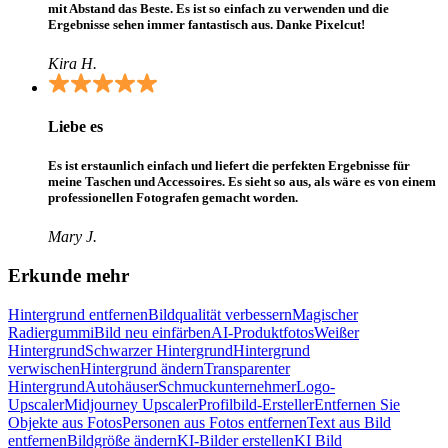
mit Abstand das Beste. Es ist so einfach zu verwenden und die
Ergebnisse sehen immer fantastisch aus. Danke Pixelcut!
Kira H.
Liebe es
Es ist erstaunlich einfach und liefert die perfekten Ergebnisse für
meine Taschen und Accessoires. Es sieht so aus, als wäre es von einem
professionellen Fotografen gemacht worden.
Mary J.
Erkunde mehr
Hintergrund entfernen
Bildqualität verbessern
Magischer
Radiergummi
Bild neu einfärben
AI-Produktfotos
Weißer
Hintergrund
Schwarzer Hintergrund
Hintergrund
verwischen
Hintergrund ändern
Transparenter
Hintergrund
Autohäuser
Schmuckunternehmer
Logo-
Upscaler
Midjourney Upscaler
Profilbild-Ersteller
Entfernen Sie
Objekte aus Fotos
Personen aus Fotos entfernen
Text aus Bild
entfernen
Bildgröße ändern
KI-Bilder erstellen
KI Bild