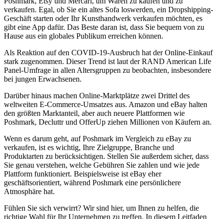
Poshmark, Etsy und Mercari, um Waren zu kaufen und zu
verkaufen. Egal, ob Sie ein altes Sofa loswerden, ein Dropshipping-
Geschäft starten oder Ihr Kunsthandwerk verkaufen möchten, es
gibt eine App dafür. Das Beste daran ist, dass Sie bequem von zu
Hause aus ein globales Publikum erreichen können.
Als Reaktion auf den COVID-19-Ausbruch hat der Online-Einkauf
stark zugenommen. Dieser Trend ist laut der RAND American Life
Panel-Umfrage in allen Altersgruppen zu beobachten, insbesondere
bei jungen Erwachsenen.
Darüber hinaus machen Online-Marktplätze zwei Drittel des
weltweiten E-Commerce-Umsatzes aus. Amazon und eBay halten
den größten Marktanteil, aber auch neuere Plattformen wie
Poshmark, Decluttr und OfferUp ziehen Millionen von Käufern an.
Wenn es darum geht, auf Poshmark im Vergleich zu eBay zu
verkaufen, ist es wichtig, Ihre Zielgruppe, Branche und
Produktarten zu berücksichtigen. Stellen Sie außerdem sicher, dass
Sie genau verstehen, welche Gebühren Sie zahlen und wie jede
Plattform funktioniert. Beispielsweise ist eBay eher
geschäftsorientiert, während Poshmark eine persönlichere
Atmosphäre hat.
Fühlen Sie sich verwirrt? Wir sind hier, um Ihnen zu helfen, die
richtige Wahl für Ihr Unternehmen zu treffen. In diesem Leitfaden