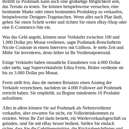
Beitritt zu Poshmark kann auch eine großartige Möglichkeit sein,
das Terrain zu testen. Sie können beispielsweise versuchen, eine
bestimmte Marke oder einen bestimmten Produkttyp zu verkaufen,
beispielsweise Designer-Tragetaschen. Wenn alles nach Plan läuft,
gehen Sie einen Schritt weiter und richten Sie einen eBay-Shop oder
eine E-Commerce-Site ein.
Was das Geld angeht, können neue Verkäufer zwischen 100 und
1.000 Dollar pro Monat verdienen, sagte Poshmark-Botschafterin
Nicole Couloute in einem Interview mit Girlboss. Je mehr Zeit und
Mühe Sie investieren, desto höher ist Ihr Verdienstpotenzial.
Einige Verkäufer haben monatliche Einnahmen von 4.000 Dollar
oder mehr, sagt Superverkäuferin Ediza Ferris. Bisher verdiente sie
bis zu 3.000 Dollar pro Monat.
Ferris stellt fest, dass die meisten Benutzer einen Anstieg der
Verkäufe verzeichnen, nachdem sie 4.000 Follower auf Poshmark
erreicht haben. Sie empfiehlt, zu Beginn mindestens 10 Produkte
aufzulisten.
Alles in allem können Sie auf Poshmark als Nebenverdienst
verkaufen, aber erwarten Sie nicht, ein Vollzeiteinkommen zu
erzielen. Wenn Ihr Ziel darin besteht, ein Wiederverkaufsgeschäft zu
gründen, sind Sie mit eBay besser bedient. Stellen Sie einfach
sicher, dass Sie die Gebührenstruktur, die Rückgaberichtlinien und