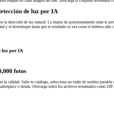
sombra elegido en cada imagen del lote. Descarga el conjunto terminado 
etección de luz por IA
n la dirección de luz natural. La matriz de posicionamiento solar te pe
dad y el desenfoque hasta que el resultado se vea como si hubiera sido 
 luz por IA
0,000 fotos
r la calidad. Sube tu catálogo, selecciona un estilo de sombra paralela
arketplace o tienda. Descarga todos los archivos terminados como ZIP al