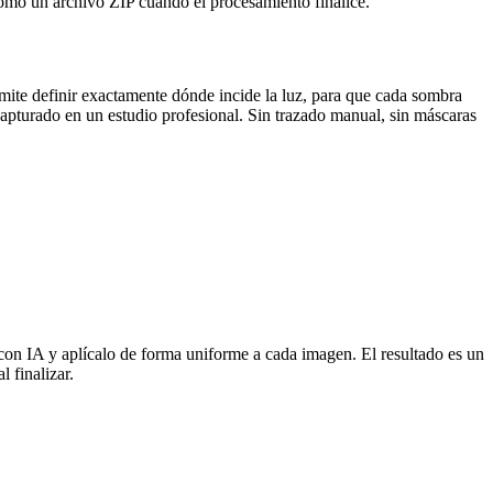
como un archivo ZIP cuando el procesamiento finalice.
rmite definir exactamente dónde incide la luz, para que cada sombra
capturado en un estudio profesional. Sin trazado manual, sin máscaras
 con IA y aplícalo de forma uniforme a cada imagen. El resultado es un
 finalizar.