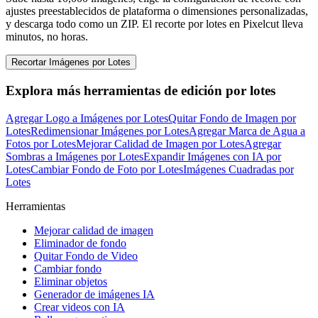
ajustes preestablecidos de plataforma o dimensiones personalizadas,
y descarga todo como un ZIP. El recorte por lotes en Pixelcut lleva
minutos, no horas.
Recortar Imágenes por Lotes
Explora más herramientas de edición por lotes
Agregar Logo a Imágenes por Lotes
Quitar Fondo de Imagen por
Lotes
Redimensionar Imágenes por Lotes
Agregar Marca de Agua a
Fotos por Lotes
Mejorar Calidad de Imagen por Lotes
Agregar
Sombras a Imágenes por Lotes
Expandir Imágenes con IA por
Lotes
Cambiar Fondo de Foto por Lotes
Imágenes Cuadradas por
Lotes
Herramientas
Mejorar calidad de imagen
Eliminador de fondo
Quitar Fondo de Video
Cambiar fondo
Eliminar objetos
Generador de imágenes IA
Crear videos con IA