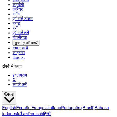
सहयोगी
करियर
ब्लॉग
एपीआई डॉक्स
ब्रांड
शर्तें
एपीआई शर्तें
गोपनीयता
कुकी प्राथमिकताएँ
क्या नया है
साइटमैप
llms.txt
संपर्क में रहना
इंस्टाग्राम
X
संपर्क करें
हिन्दी
English
Español
Français
Italiano
Português (Brasil)
Bahasa
Indonesia
ไทย
Deutsch
हिन्दी