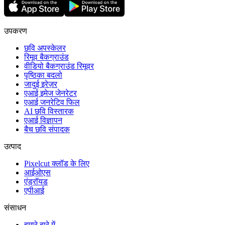
उपकरण
छवि अपस्केलर
रिमूव बैकग्राउंड
वीडियो बैकग्राउंड रिमूवर
पृष्ठिका बदलो
जादुई इरेज़र
एआई इमेज जेनरेटर
एआई जनरेटिव फिल
AI छवि विस्तारक
एआई विज्ञापन
बैच छवि संपादक
उत्पाद
Pixelcut क्लॉड के लिए
आईओएस
एंड्रॉयड
एपीआई
संसाधन
हमारे बारे में