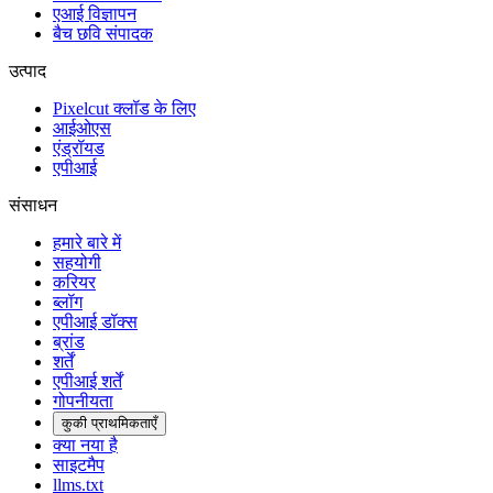
एआई विज्ञापन
बैच छवि संपादक
उत्पाद
Pixelcut क्लॉड के लिए
आईओएस
एंड्रॉयड
एपीआई
संसाधन
हमारे बारे में
सहयोगी
करियर
ब्लॉग
एपीआई डॉक्स
ब्रांड
शर्तें
एपीआई शर्तें
गोपनीयता
कुकी प्राथमिकताएँ
क्या नया है
साइटमैप
llms.txt