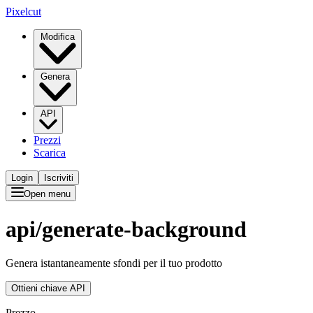
Pixelcut
Modifica
Genera
API
Prezzi
Scarica
Login
Iscriviti
Open menu
api/
generate-background
Genera istantaneamente sfondi per il tuo prodotto
Ottieni chiave API
Prezzo