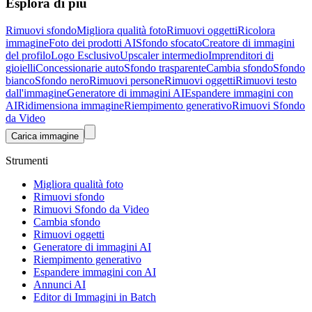
Esplora di più
Rimuovi sfondo
Migliora qualità foto
Rimuovi oggetti
Ricolora
immagine
Foto dei prodotti AI
Sfondo sfocato
Creatore di immagini
del profilo
Logo Esclusivo
Upscaler intermedio
Imprenditori di
gioielli
Concessionarie auto
Sfondo trasparente
Cambia sfondo
Sfondo
bianco
Sfondo nero
Rimuovi persone
Rimuovi oggetti
Rimuovi testo
dall'immagine
Generatore di immagini AI
Espandere immagini con
AI
Ridimensiona immagine
Riempimento generativo
Rimuovi Sfondo
da Video
Carica immagine
Strumenti
Migliora qualità foto
Rimuovi sfondo
Rimuovi Sfondo da Video
Cambia sfondo
Rimuovi oggetti
Generatore di immagini AI
Riempimento generativo
Espandere immagini con AI
Annunci AI
Editor di Immagini in Batch