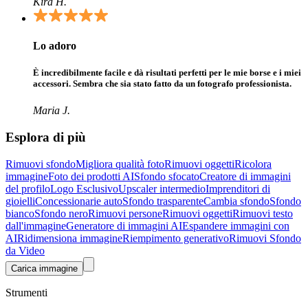
Kira H.
Lo adoro
È incredibilmente facile e dà risultati perfetti per le mie borse e i miei
accessori. Sembra che sia stato fatto da un fotografo professionista.
Maria J.
Esplora di più
Rimuovi sfondo
Migliora qualità foto
Rimuovi oggetti
Ricolora
immagine
Foto dei prodotti AI
Sfondo sfocato
Creatore di immagini
del profilo
Logo Esclusivo
Upscaler intermedio
Imprenditori di
gioielli
Concessionarie auto
Sfondo trasparente
Cambia sfondo
Sfondo
bianco
Sfondo nero
Rimuovi persone
Rimuovi oggetti
Rimuovi testo
dall'immagine
Generatore di immagini AI
Espandere immagini con
AI
Ridimensiona immagine
Riempimento generativo
Rimuovi Sfondo
da Video
Carica immagine
Strumenti