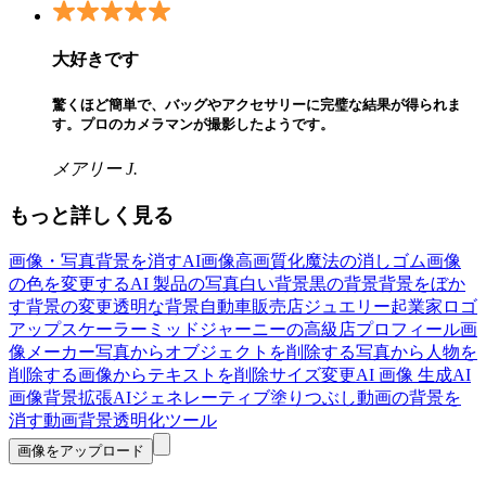
大好きです
驚くほど簡単で、バッグやアクセサリーに完璧な結果が得られま
す。プロのカメラマンが撮影したようです。
メアリー J.
もっと詳しく見る
画像・写真背景を消す
AI画像高画質化
魔法の消しゴム
画像
の色を変更する
AI 製品の写真
白い背景
黒の背景
背景をぼか
す
背景の変更
透明な背景
自動車販売店
ジュエリー起業家
ロゴ
アップスケーラー
ミッドジャーニーの高級店
プロフィール画
像メーカー
写真からオブジェクトを削除する
写真から人物を
削除する
画像からテキストを削除
サイズ変更
AI 画像 生成
AI
画像背景拡張
AIジェネレーティブ塗りつぶし
動画の背景を
消す
動画背景透明化ツール
画像をアップロード