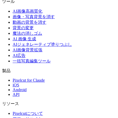
ツール
AI画像高画質化
画像・写真背景を消す
動画の背景を消す
背景の変更
魔法の消しゴム
AI 画像 生成
AIジェネレーティブ塗りつぶし
AI画像背景拡張
AI広告
一括写真編集ツール
製品
Pixelcut for Claude
iOS
Android
API
リソース
Pixelcutについて