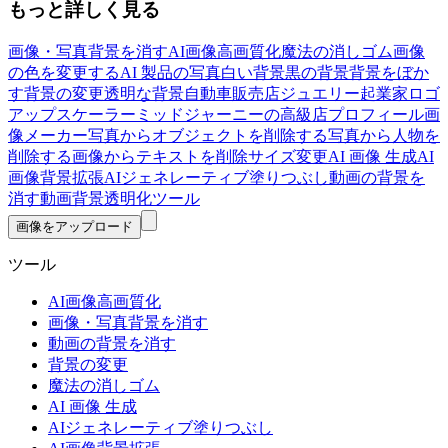
もっと詳しく見る
画像・写真背景を消す
AI画像高画質化
魔法の消しゴム
画像
の色を変更する
AI 製品の写真
白い背景
黒の背景
背景をぼか
す
背景の変更
透明な背景
自動車販売店
ジュエリー起業家
ロゴ
アップスケーラー
ミッドジャーニーの高級店
プロフィール画
像メーカー
写真からオブジェクトを削除する
写真から人物を
削除する
画像からテキストを削除
サイズ変更
AI 画像 生成
AI
画像背景拡張
AIジェネレーティブ塗りつぶし
動画の背景を
消す
動画背景透明化ツール
画像をアップロード
ツール
AI画像高画質化
画像・写真背景を消す
動画の背景を消す
背景の変更
魔法の消しゴム
AI 画像 生成
AIジェネレーティブ塗りつぶし