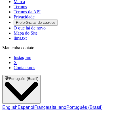
Marca
Termos
Termos da API
Privacidade
Preferências de cookies
O que há de novo
Mapa do Site
llms.txt
Mantenha contato
Instagram
X
Contate-nos
Português (Brasil)
English
Español
Français
Italiano
Português (Brasil)