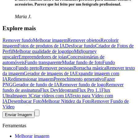
acessórios. Parece que foi feito por um fotógrafo profissional.
Maria J.
Explore mais
Remover fundo
Melhorar imagem
Remover objetos
Recolorir
imagem
Fotos de produtos de IA
Desfocar fundo​
Criador de Fotos de
Perfil
Melhorar qualidade de logotipo​
Midjourney
upscaler
Empreendedores de joias
Concessionárias de
automóveis
Fundo transparente
Mudar fundo de foto​
Fundo
branco
Fundo preto
Remover pessoas
Borracha mágica
Remover texto
da imagem
Gerador de imagens de IA
Expandir imagem com
IA
Redimensionar imagem
Preenchimento generativo
Fazer
PNG
Gerador de fundo de IA
Remover fundo de logo
Remover
fundo de assinatura
Flux Dev
Ideogram
Flux Pro 1.1
Flux
Ultra
Imagen 3
Criar vídeos com IA
Texto para Vídeo com
IA
Desembaçar Foto
Melhorar Nitidez da Foto
Remover Fundo de
Vídeo
Enviar Imagem
Ferramentas
Melhorar imagem