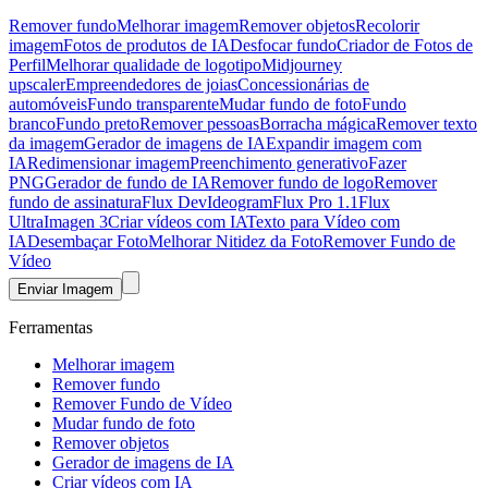
Remover fundo
Melhorar imagem
Remover objetos
Recolorir
imagem
Fotos de produtos de IA
Desfocar fundo​
Criador de Fotos de
Perfil
Melhorar qualidade de logotipo​
Midjourney
upscaler
Empreendedores de joias
Concessionárias de
automóveis
Fundo transparente
Mudar fundo de foto​
Fundo
branco
Fundo preto
Remover pessoas
Borracha mágica
Remover texto
da imagem
Gerador de imagens de IA
Expandir imagem com
IA
Redimensionar imagem
Preenchimento generativo
Fazer
PNG
Gerador de fundo de IA
Remover fundo de logo
Remover
fundo de assinatura
Flux Dev
Ideogram
Flux Pro 1.1
Flux
Ultra
Imagen 3
Criar vídeos com IA
Texto para Vídeo com
IA
Desembaçar Foto
Melhorar Nitidez da Foto
Remover Fundo de
Vídeo
Enviar Imagem
Ferramentas
Melhorar imagem
Remover fundo
Remover Fundo de Vídeo
Mudar fundo de foto​
Remover objetos
Gerador de imagens de IA
Criar vídeos com IA