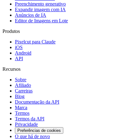
Preenchimento generativo
Expandir imagem com IA
Anúncios de IA
Editor de Imagens em Lote
Produtos
Pixelcut para Claude
iOS
Android
API
Recursos
Sobre
Afiliado
Carreiras
Blog
Documentação da API
Marca
Termos
Termos da API
Privacidade
Preferências de cookies
O que há de novo