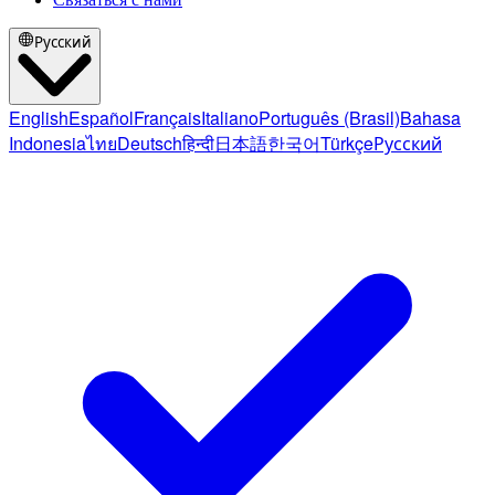
Русский
English
Español
Français
Italiano
Português (Brasil)
Bahasa
Indonesia
ไทย
Deutsch
हिन्दी
日本語
한국어
Türkçe
Русский