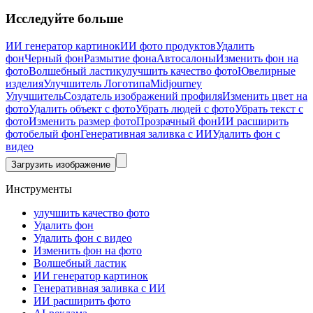
Исследуйте больше
ИИ генератор картинок
ИИ фото продуктов
Удалить
фон
Черный фон
Размытие фона
Автосалоны
Изменить фон на
фото
Волшебный ластик
улучшить качество фото
Ювелирные
изделия
Улучшитель Логотипа
Midjourney
Улучшитель
Создатель изображений профиля
Изменить цвет на
фото
Удалить объект с фото
Убрать людей с фото
Убрать текст с
фото
Изменить размер фото
Прозрачный фон
ИИ расширить
фото
белый фон
Генеративная заливка с ИИ
Удалить фон с
видео
Загрузить изображение
Инструменты
улучшить качество фото
Удалить фон
Удалить фон с видео
Изменить фон на фото
Волшебный ластик
ИИ генератор картинок
Генеративная заливка с ИИ
ИИ расширить фото