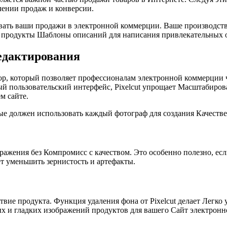
чении продаж и конверсии.
овать ваши продажи в электронной коммерции. Ваше производст
ти продукты Шаблоны описаний для написания привлекательных 
едактирования
ктор, который позволяет профессионалам электронной коммерции 
й пользовательский интерфейс, Pixelcut упрощает Масштабиров
м сайте.
орые должен использовать каждый фотограф для создания Качест
бражения без Компромисс с качеством. Это особенно полезно, ес
ет уменьшить зернистость и артефакты.
ие продукта. Функция удаления фона от Pixelcut делает Легко 
тых и гладких изображений продуктов для вашего Сайт электрон