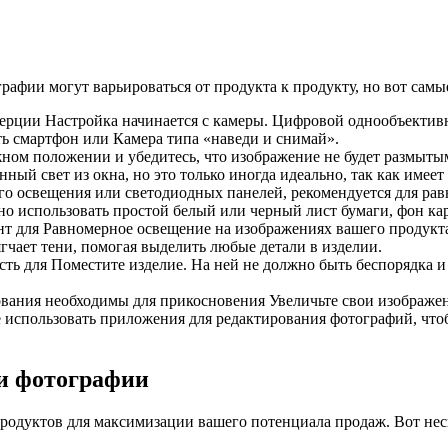
рафии могут варьироваться от продукта к продукту, но вот сам
ммерции Настройка начинается с камеры. Цифровой однообъекти
ь смартфон или Камера типа «наведи и снимай».
ном положении и убедитесь, что изображение не будет размыты
нный свет из окна, но это только иногда идеально, так как имее
ого освещения или светодиодных панелей, рекомендуется для ра
но использовать простой белый или черный лист бумаги, фон ка
ент для Равномерное освещение на изображениях вашего продукт
гчает тени, помогая выделить любые детали в изделии.
сть для Поместите изделие. На ней не должно быть беспорядка 
вания необходимы для прикосновения Увеличьте свои изображен
 использовать приложения для редактирования фотографий, чтоб
и фотографии
дуктов для максимизации вашего потенциала продаж. Вот неско