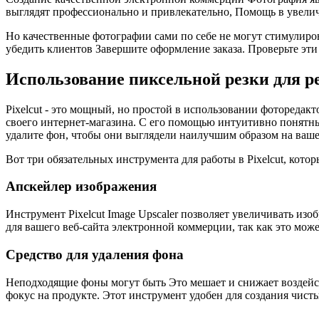
выглядят профессионально и привлекательно, Помощь в увели
Но качественные фотографии сами по себе не могут стимулир
убедить клиентов Завершите оформление заказа. Проверьте э
Использование пиксельной резки для р
Pixelcut - это мощный, но простой в использовании фотореда
своего интернет-магазина. С его помощью интуитивно понятны
удалите фон, чтобы они выглядели наилучшим образом на ваше
Вот три обязательных инструмента для работы в Pixelcut, кот
Апскейлер изображения
Инструмент Pixelcut Image Upscaler позволяет увеличивать изо
для вашего веб-сайта электронной коммерции, так как это мож
Средство для удаления фона
Неподходящие фоны могут быть Это мешает и снижает воздейств
фокус на продукте. Этот инструмент удобен для создания чис