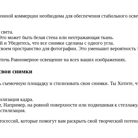
ронной коммерции необходима для обеспечения стабильного осв
света.
Это может быть белая стена или неотражающая ткань.
 и Убедитесь, что все снимки сделаны с одного угла.
воем пространство для фотографии. Это уменьшит вероятность т
стичь Равномерное освещение на всех ваших изображениях.
свои снимки
ть съемочную площадку и стилизовать свои снимки. Ты Хотите,
илизация кадра.
т, Например, на ровной поверхности или подвешивая к стеллажу
 стилизация.
осессий, которые помогут вам раскрыть свой творческий потен