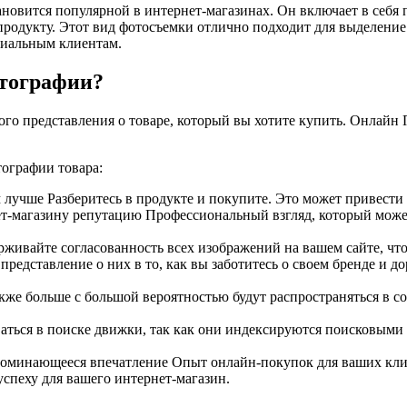
овится популярной в интернет-магазинах. Он включает в себя п
родукту. Этот вид фотосъемки отлично подходит для выделение 
циальным клиентам.
отографии?
ного представления о товаре, который вы хотите купить. Онлайн
тографии товара:
лучше Разберитесь в продукте и покупите. Это может привести 
т-магазину репутацию Профессиональный взгляд, который може
живайте согласованность всех изображений на вашем сайте, чт
едставление о них в то, как вы заботитесь о своем бренде и до
е больше с большой вероятностью будут распространяться в со
ться в поиске движки, так как они индексируются поисковыми
поминающееся впечатление Опыт онлайн-покупок для ваших кли
спеху для вашего интернет-магазин.