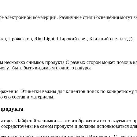
е электронной коммерции. Различные стили освещения могут зна
етка, Прожектор, Rim Light, Широкий свет, Ближний свет и т.д.).
ем несколько снимков продукта С разных сторон может помочь к
огут быть быть видимым с одного ракурса.
бражения. Этикетки важны для клиентов поиск по конкретному 
о его состав и материалы.
 продукта
я идея. Лайфстайл-снимки — это изображения используемого пр
е сосредоточены на самом продукте и должны использоваться д
яется важной частью продажи товаров в Интернете. Следуя эти