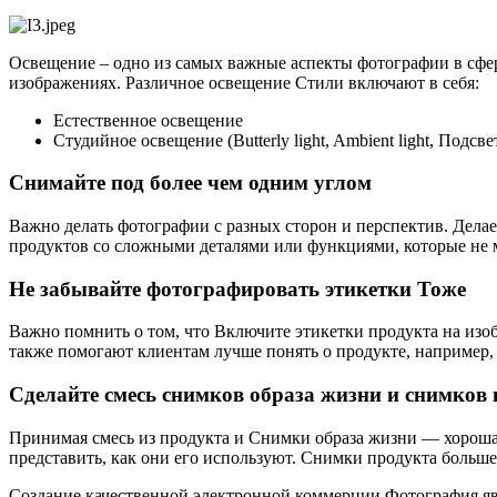
Освещение – одно из самых важные аспекты фотографии в сфер
изображениях. Различное освещение Стили включают в себя:
Естественное освещение
Студийное освещение (Butterly light, Ambient light, Подсв
Снимайте под более чем одним углом
Важно делать фотографии с разных сторон и перспектив. Дела
продуктов со сложными деталями или функциями, которые не м
Не забывайте фотографировать этикетки Тоже
Важно помнить о том, что Включите этикетки продукта на изо
также помогают клиентам лучше понять о продукте, например, 
Сделайте смесь снимков образа жизни и снимков
Принимая смесь из продукта и Снимки образа жизни — хороша
представить, как они его используют. Снимки продукта больш
Создание качественной электронной коммерции Фотография явл