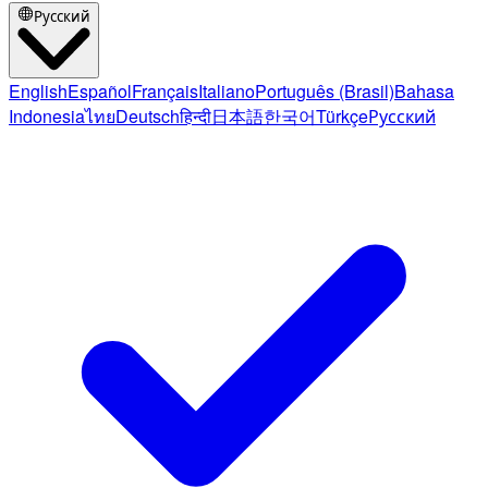
Русский
English
Español
Français
Italiano
Português (Brasil)
Bahasa
Indonesia
ไทย
Deutsch
हिन्दी
日本語
한국어
Türkçe
Русский