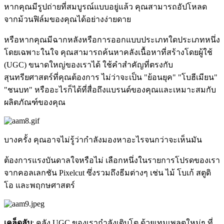
หากคุณมีรูปถ่ายที่สมบูรณ์แบบอยู่แล้ว คุณสามารถอัปโหลด
จากม้วนฟิล์มของคุณได้อย่างง่ายดาย
หรือหากคุณมีฉากหลังหรือการออกแบบประเภทใดประเภทหนึ่ง
โดยเฉพาะในใจ คุณสามารถค้นหาคลังเนื้อหาที่สร้างโดยผู้ใช้
(UGC) ขนาดใหญ่ของเราได้ ใช้คำสำคัญที่ตรงกับ
สุนทรียศาสตร์ที่คุณต้องการ ไม่ว่าจะเป็น "ย้อนยุค" "โบฮีเมียน"
"ชนบท" หรืออะไรก็ได้ที่สื่อถึงแบรนด์ของคุณและเหมาะสมกับ
ผลิตภัณฑ์ของคุณ
บางครั้ง คุณอาจไม่รู้ว่ากำลังมองหาอะไรจนกว่าจะเห็นมัน
ต้องการแรงบันดาลใจหรือไม่ เลือกหนึ่งในรายการโปรดของเรา
จากคอลเลกชัน Pixelcut ซึ่งรวมถึงธีมต่างๆ เช่น ไม้ โบเก้ สตูดิ
โอ และพฤกษศาสตร์
เคล็ดลับ
: คลัง UGC ของเรากำลังเติบโต ด้วยเทมเพลตใหม่ๆ ที่