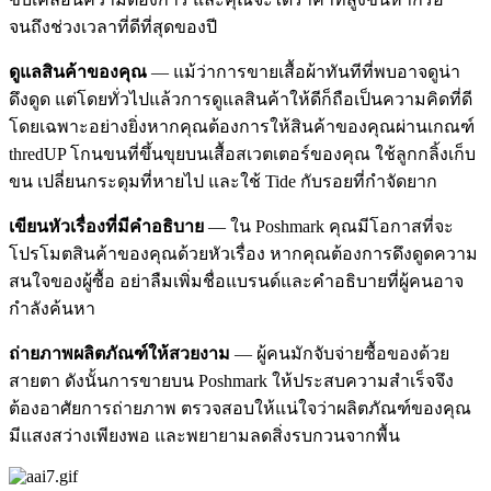
จนถึงช่วงเวลาที่ดีที่สุดของปี
ดูแลสินค้าของคุณ
— แม้ว่าการขายเสื้อผ้าทันทีที่พบอาจดูน่า
ดึงดูด แต่โดยทั่วไปแล้วการดูแลสินค้าให้ดีก็ถือเป็นความคิดที่ดี
โดยเฉพาะอย่างยิ่งหากคุณต้องการให้สินค้าของคุณผ่านเกณฑ์
thredUP โกนขนที่ขึ้นขุยบนเสื้อสเวตเตอร์ของคุณ ใช้ลูกกลิ้งเก็บ
ขน เปลี่ยนกระดุมที่หายไป และใช้ Tide กับรอยที่กำจัดยาก
เขียนหัวเรื่องที่มีคำอธิบาย
— ใน Poshmark คุณมีโอกาสที่จะ
โปรโมตสินค้าของคุณด้วยหัวเรื่อง หากคุณต้องการดึงดูดความ
สนใจของผู้ซื้อ อย่าลืมเพิ่มชื่อแบรนด์และคำอธิบายที่ผู้คนอาจ
กำลังค้นหา
ถ่ายภาพผลิตภัณฑ์ให้สวยงาม
— ผู้คนมักจับจ่ายซื้อของด้วย
สายตา ดังนั้นการขายบน Poshmark ให้ประสบความสำเร็จจึง
ต้องอาศัยการถ่ายภาพ ตรวจสอบให้แน่ใจว่าผลิตภัณฑ์ของคุณ
มีแสงสว่างเพียงพอ และพยายามลดสิ่งรบกวนจากพื้น