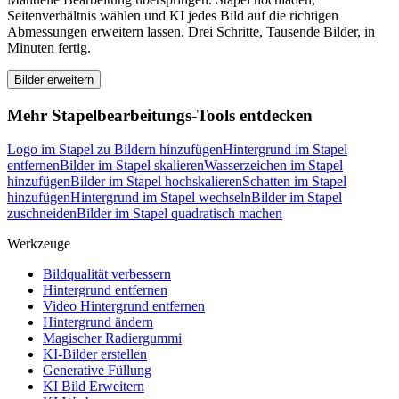
Seitenverhältnis wählen und KI jedes Bild auf die richtigen
Abmessungen erweitern lassen. Drei Schritte, Tausende Bilder, in
Minuten fertig.
Bilder erweitern
Mehr Stapelbearbeitungs-Tools entdecken
Logo im Stapel zu Bildern hinzufügen
Hintergrund im Stapel
entfernen
Bilder im Stapel skalieren
Wasserzeichen im Stapel
hinzufügen
Bilder im Stapel hochskalieren
Schatten im Stapel
hinzufügen
Hintergrund im Stapel wechseln
Bilder im Stapel
zuschneiden
Bilder im Stapel quadratisch machen
Werkzeuge
Bildqualität verbessern
Hintergrund entfernen
Video Hintergrund entfernen
Hintergrund ändern
Magischer Radiergummi
KI-Bilder erstellen
Generative Füllung
KI Bild Erweitern