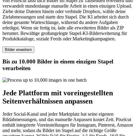
von Pixelcut lässt dich Bilder im Stapel zu Tausenden erweitern und
verwandelt stundenlange manuelle Arbeit in einen einzigen Upload.
Ziehe deine Dateien hinein oder verbinde Dropbox, wähle deine
Zielabmessungen und starte den Stapel. Die KI arbeitet sich durch
deine gesamte Warteschlange, während du andere Aufgaben
erledigst. Wenn sie fertig ist, lade alle erweiterten Bilder als ZIP
herunter. Bewältige großangelegte Stapel-KI-Bilderweiterung für
Produktkataloge, soziale Feeds oder Marketingkampagnen.
Bilder erweitern
Bis zu 10.000 Bilder in einem einzigen Stapel
verarbeiten
Jede Plattform mit voreingestellten
Seitenverhältnissen anpassen
Jeder Social-Kanal und jeder Marktplatz hat seine eigenen
Bildabmessungen, und das manuelle Anpassen kostet Zeit. Pixelcut
enthält integrierte Voreinstellungen für Instagram, Pinterest, Amazon
und mehr, sodass du Bilder im Stapel auf die richtige Größe
erweitern kannst. Wähle 9:16 für Stories, 1:1 für Feeds, 16:9 für