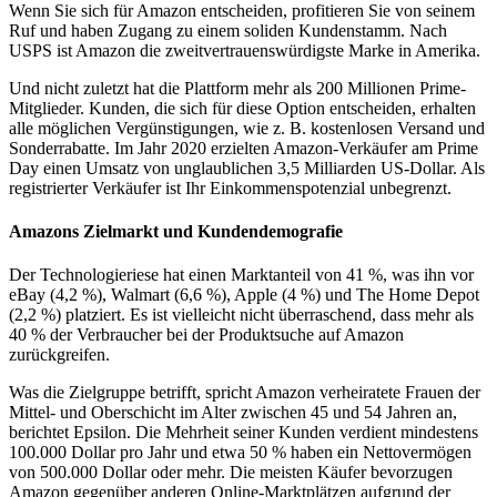
Wenn Sie sich für Amazon entscheiden, profitieren Sie von seinem
Ruf und haben Zugang zu einem soliden Kundenstamm. Nach
USPS ist Amazon die zweitvertrauenswürdigste Marke in Amerika.
Und nicht zuletzt hat die Plattform mehr als 200 Millionen Prime-
Mitglieder. Kunden, die sich für diese Option entscheiden, erhalten
alle möglichen Vergünstigungen, wie z. B. kostenlosen Versand und
Sonderrabatte. Im Jahr 2020 erzielten Amazon-Verkäufer am Prime
Day einen Umsatz von unglaublichen 3,5 Milliarden US-Dollar. Als
registrierter Verkäufer ist Ihr Einkommenspotenzial unbegrenzt.
Amazons Zielmarkt und Kundendemografie
Der Technologieriese hat einen Marktanteil von 41 %, was ihn vor
eBay (4,2 %), Walmart (6,6 %), Apple (4 %) und The Home Depot
(2,2 %) platziert. Es ist vielleicht nicht überraschend, dass mehr als
40 % der Verbraucher bei der Produktsuche auf Amazon
zurückgreifen.
Was die Zielgruppe betrifft, spricht Amazon verheiratete Frauen der
Mittel- und Oberschicht im Alter zwischen 45 und 54 Jahren an,
berichtet Epsilon. Die Mehrheit seiner Kunden verdient mindestens
100.000 Dollar pro Jahr und etwa 50 % haben ein Nettovermögen
von 500.000 Dollar oder mehr. Die meisten Käufer bevorzugen
Amazon gegenüber anderen Online-Marktplätzen aufgrund der