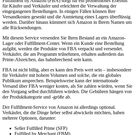
Fulfillment by Amazon (FBA) sorgt für ein problemloses Erlebnis
für Käufer und Verkäufer und erleichtert die Verwaltung der
eingegangenen Bestellungen. In einigen Fällen können Ihre
Versandkosten gesenkt und die Anmietung eines Lagers überflüssig
werden. Darüber hinaus kümmert sich Amazon in Ihrem Namen um
alle Rücksendungen.
Mit diesem Service versenden Sie Ihren Bestand an ein Amazon-
Lager oder Fulfillment-Center. Wenn ein Kunde eine Bestellung
aufgibt, werden die Produkte von FBA verpackt und versendet.
Verkäufer, die am Programm teilnehmen, erhalten außerdem das
Prime-Abzeichen, das bahnbrechend sein kann.
FBA ist nicht billig, aber es kann den Preis wert sein – insbesondere
für Verkäufer mit hohem Volumen und solche, die ein globales
Publikum ansprechen. Beispielsweise kann der internationale
Versand über FBA weniger kosten, als Sie zahlen würden, wenn Sie
den Vorgang selbst durchführen würden. Die Gebühren hängen von
der Produktkategorie und -größe ab.
Der Fulfillment-Service von Amazon ist allerdings optional.
Verkäufer, die die Dinge lieber selbst abwickeln möchten, haben
mehrere Optionen, darunter:
Seller Fulfilled Prime (SFP)
Fulfilled by Merchant (FBM)