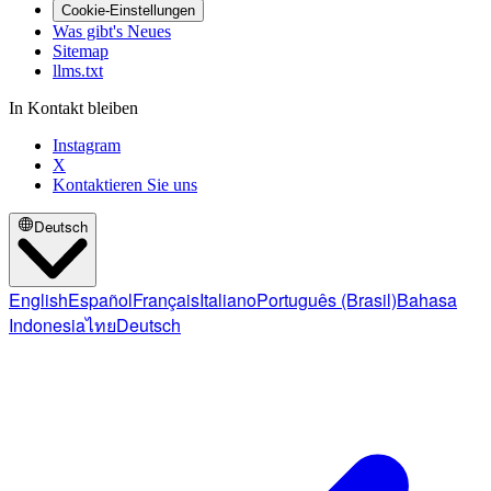
Cookie-Einstellungen
Was gibt's Neues
Sitemap
llms.txt
In Kontakt bleiben
Instagram
X
Kontaktieren Sie uns
Deutsch
English
Español
Français
Italiano
Português (Brasil)
Bahasa
Indonesia
ไทย
Deutsch