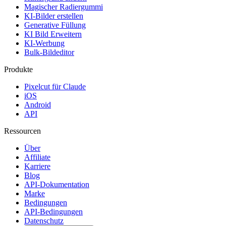
Magischer Radiergummi
KI-Bilder erstellen
Generative Füllung
KI Bild Erweitern
KI-Werbung
Bulk-Bildeditor
Produkte
Pixelcut für Claude
iOS
Android
API
Ressourcen
Über
Affiliate
Karriere
Blog
API-Dokumentation
Marke
Bedingungen
API-Bedingungen
Datenschutz