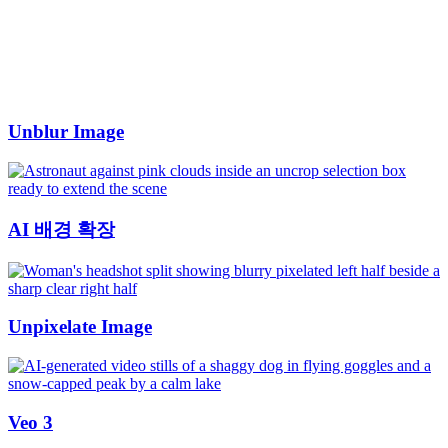
Unblur Image
AI 배경 확장
Unpixelate Image
Veo 3