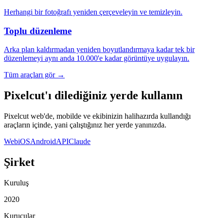
Herhangi bir fotoğrafı yeniden çerçeveleyin ve temizleyin.
Toplu düzenleme
Arka plan kaldırmadan yeniden boyutlandırmaya kadar tek bir
düzenlemeyi aynı anda 10.000'e kadar görüntüye uygulayın.
Tüm araçları gör
→
Pixelcut'ı dilediğiniz yerde kullanın
Pixelcut web'de, mobilde ve ekibinizin halihazırda kullandığı
araçların içinde, yani çalıştığınız her yerde yanınızda.
Web
iOS
Android
API
Claude
Şirket
Kuruluş
2020
Kurucular