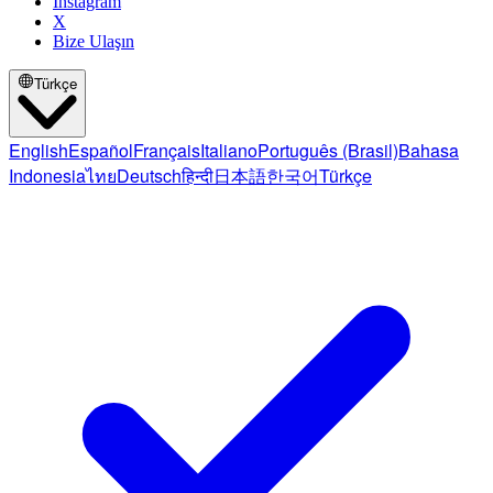
Instagram
X
Bize Ulaşın
Türkçe
English
Español
Français
Italiano
Português (Brasil)
Bahasa
Indonesia
ไทย
Deutsch
हिन्दी
日本語
한국어
Türkçe