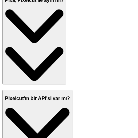
Pixa, Pixelcut ile aynı mı?
Pixelcut'ın bir API'si var mı?