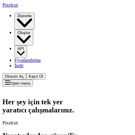
Pixelcut
Düzenle
Oluştur
API
Fiyatlandırma
İndir
Oturum Aç
Kayıt Ol
Open menu
Her şey için tek yer
yaratıcı çalışmalarınız.
Pixelcut