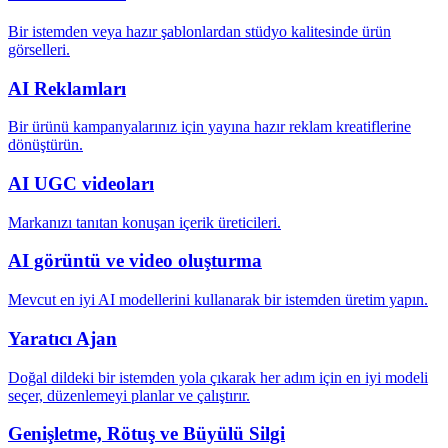
Bir istemden veya hazır şablonlardan stüdyo kalitesinde ürün
görselleri.
AI Reklamları
Bir ürünü kampanyalarınız için yayına hazır reklam kreatiflerine
dönüştürün.
AI UGC videoları
Markanızı tanıtan konuşan içerik üreticileri.
AI görüntü ve video oluşturma
Mevcut en iyi AI modellerini kullanarak bir istemden üretim yapın.
Yaratıcı Ajan
Doğal dildeki bir istemden yola çıkarak her adım için en iyi modeli
seçer, düzenlemeyi planlar ve çalıştırır.
Genişletme, Rötuş ve Büyülü Silgi