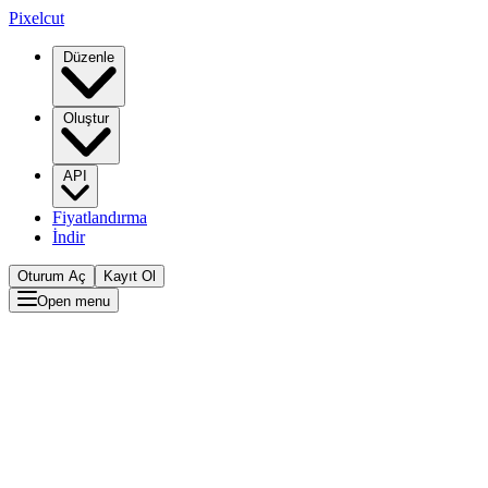
Pixelcut
Düzenle
Oluştur
API
Fiyatlandırma
İndir
Oturum Aç
Kayıt Ol
Open menu