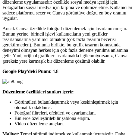
düzenleme uygulamasıdır; özellikle sosyal medya içeriği için.
Fotoğrafları sosyal medya için kırpma ve optimize etme. Kullanıcılar
sadece platformu seçer ve Canva görüntüye doğru en boy oranını
uygular.
Ancak Canva özellikle fotoğraf düzenlemek için tasarlanmamıştır.
Bunun yerine, birincil işlevi kullanıcıların yeni grafikler
tasarlamalarına yardımcı olmaktır (çok fazla tasarım becerisi
gerektirmeden). Bununla birlikte, bu grafik tasarım konusunda
deneyimi olmayan herkes için çok fazla deneme yanılma anlamına
gelir. Yani, orijinal grafikler tasarlamakla ilgilenmiyorsanız, Canva
gereksiz yere karmaşık bir düzenleme çözümü olabilir.
Google Play'deki Puanı
: 4.8
Düzenleme özellikleri şunları içerir
:
Görüntüleri bulanıklaştırmak veya keskinleştirmek için
otomatik odaklama.
Fotoğraf filtreleri, efektleri ve ayarlamaları.
Binlerce özelleştirilebilir şablona erişim.
Video düzenleme araçları.
Maliyet
: Temel sürümü indirmek ve kullanmak ücretsizdir. Daha