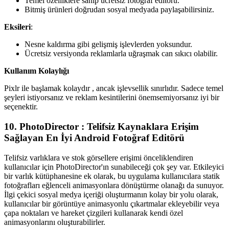
Temel özelliklere sahip ücretsiz fotoğraf editörü.
Bitmiş ürünleri doğrudan sosyal medyada paylaşabilirsiniz.
Eksileri
:
Nesne kaldırma gibi gelişmiş işlevlerden yoksundur.
Ücretsiz versiyonda reklamlarla uğraşmak can sıkıcı olabilir.
Kullanım Kolaylığı
Pixlr ile başlamak kolaydır , ancak işlevsellik sınırlıdır. Sadece temel
şeyleri istiyorsanız ve reklam kesintilerini önemsemiyorsanız iyi bir
seçenektir.
10. PhotoDirector : Telifsiz Kaynaklara Erişim
Sağlayan En İyi Android Fotoğraf Editörü‍
Telifsiz varlıklara ve stok görsellere erişimi önceliklendiren
kullanıcılar için PhotoDirector'ın sunabileceği çok şey var. Etkileyici
bir varlık kütüphanesine ek olarak, bu uygulama kullanıcılara statik
fotoğrafları eğlenceli animasyonlara dönüştürme olanağı da sunuyor.
İlgi çekici sosyal medya içeriği oluşturmanın kolay bir yolu olarak,
kullanıcılar bir görüntüye animasyonlu çıkartmalar ekleyebilir veya
çapa noktaları ve hareket çizgileri kullanarak kendi özel
animasyonlarını oluşturabilirler.