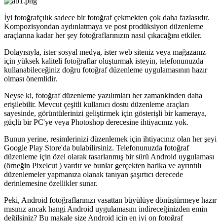
İyi fotoğrafçılık sadece bir fotoğraf çekmekten çok daha fazlasıdır.
Kompozisyondan aydınlatmaya ve post prodüksiyon düzenleme
araçlarına kadar her şey fotoğraflarınızın nasıl çıkacağını etkiler.
Dolayısıyla, ister sosyal medya, ister web siteniz veya mağazanız
için yüksek kaliteli fotoğraflar oluşturmak isteyin, telefonunuzda
kullanabileceğiniz doğru fotoğraf düzenleme uygulamasının hazır
olması önemlidir.
Neyse ki, fotoğraf düzenleme yazılımları her zamankinden daha
erişilebilir. Mevcut çeşitli kullanıcı dostu düzenleme araçları
sayesinde, görüntülerinizi geliştirmek için gösterişli bir kameraya,
güçlü bir PC'ye veya Photoshop derecesine ihtiyacınız yok.
Bunun yerine, resimlerinizi düzenlemek için ihtiyacınız olan her şeyi
Google Play Store'da bulabilirsiniz. Telefonunuzda fotoğraf
düzenleme için özel olarak tasarlanmış bir sürü Android uygulaması
(örneğin Pixelcut ) vardır ve bunlar gerçekten harika ve ayrıntılı
düzenlemeler yapmanıza olanak tanıyan şaşırtıcı derecede
derinlemesine özellikler sunar.
Peki, Android fotoğraflarınızı vasattan büyülüye dönüştürmeye hazır
mısınız ancak hangi Android uygulamasını indireceğinizden emin
değilsiniz? Bu makale size Android için en iyi on fotoğraf