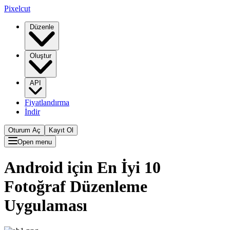
Pixelcut
Düzenle
Oluştur
API
Fiyatlandırma
İndir
Oturum Aç
Kayıt Ol
Open menu
Android için En İyi 10
Fotoğraf Düzenleme
Uygulaması