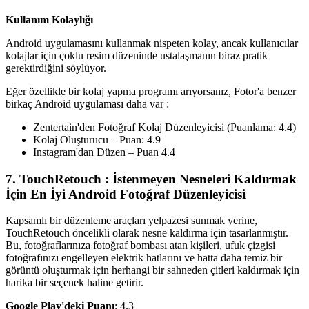
Kullanım Kolaylığı
Android uygulamasını kullanmak nispeten kolay, ancak kullanıcılar
kolajlar için çoklu resim düzeninde ustalaşmanın biraz pratik
gerektirdiğini söylüyor.
Eğer özellikle bir kolaj yapma programı arıyorsanız, Fotor'a benzer
birkaç Android uygulaması daha var :
Zentertain'den Fotoğraf Kolaj Düzenleyicisi (Puanlama: 4.4)
Kolaj Oluşturucu – Puan: 4.9
Instagram'dan Düzen – Puan 4.4
7. TouchRetouch : İstenmeyen Nesneleri Kaldırmak
İçin En İyi Android Fotoğraf Düzenleyicisi‍
Kapsamlı bir düzenleme araçları yelpazesi sunmak yerine,
TouchRetouch öncelikli olarak nesne kaldırma için tasarlanmıştır.
Bu, fotoğraflarınıza fotoğraf bombası atan kişileri, ufuk çizgisi
fotoğrafınızı engelleyen elektrik hatlarını ve hatta daha temiz bir
görüntü oluşturmak için herhangi bir sahneden çitleri kaldırmak için
harika bir seçenek haline getirir.
Google Play'deki Puanı
: 4.3