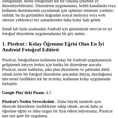
olduğundan, mobil fotoğrafları tek bir cihazda çekebilir ve
düzenleyebilirsiniz. Düzenleme uygulamaları, belirli kanallarda veya
kullanım durumlarında yayınlamak için optimize etmenize yardımcı
olabilir, bu da görüntüleri doğrudan sosyal medyaya veya web
sitenize yüklemeyi her zamankinden daha kolay hale getirir.
Şimdi lafı fazla uzatmadan Android için günümüzde mevcut en iyi
fotoğraf düzenleme uygulamalarına bir göz atalım .
1. Pixelcut : Kolay Öğrenme Eğrisi Olan En İyi
Android Fotoğraf Editörü
Pixelcut, fotoğraflarını kullanımı kolay bir Android uygulamasıyla
geliştirmek isteyen herkes için harika bir düzenleme aracıdır.
Pixelcut, nesne kaldırma, arka plan düzenleme ve şablonlar dahil
olmak üzere bir fotoğraf düzenleme aracından ihtiyaç duyduğunuz
tüm temel özellikleri tek bir ücretsiz, kullanımı kolay uygulamada
birleştirir.
Google Play'deki Puanı
: 4.5
Pixelcut'ı Neden Seveceksiniz
: Daha büyük isimlerle aynı
düzeyde düzenleme özelliklerine sahip olmak, ancak daha az
öğrenme eğrisi ve daha uygun bir fiyat etiketi istiyorsanız, Pixelcut
tam size göre bir uygulama.