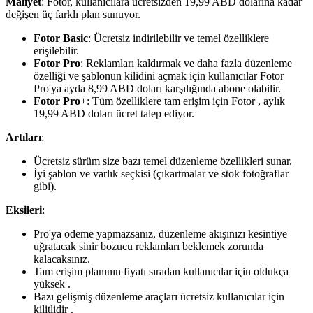
Maliyet
: Fotor, kullanıcılara ücretsizden 19,99 ABD dolarına kadar
değişen üç farklı plan sunuyor.
Fotor Basic
: Ücretsiz indirilebilir ve temel özelliklere
erişilebilir.
Fotor Pro
: Reklamları kaldırmak ve daha fazla düzenleme
özelliği ve şablonun kilidini açmak için kullanıcılar Fotor
Pro'ya ayda 8,99 ABD doları karşılığında abone olabilir.
Fotor Pro
+: Tüm özelliklere tam erişim için Fotor , aylık
19,99 ABD doları ücret talep ediyor.
Artıları
:
Ücretsiz sürüm size bazı temel düzenleme özellikleri sunar.
İyi şablon ve varlık seçkisi (çıkartmalar ve stok fotoğraflar
gibi).
Eksileri
:
Pro'ya ödeme yapmazsanız, düzenleme akışınızı kesintiye
uğratacak sinir bozucu reklamları beklemek zorunda
kalacaksınız.
Tam erişim planının fiyatı sıradan kullanıcılar için oldukça
yüksek .
Bazı gelişmiş düzenleme araçları ücretsiz kullanıcılar için
kilitlidir .