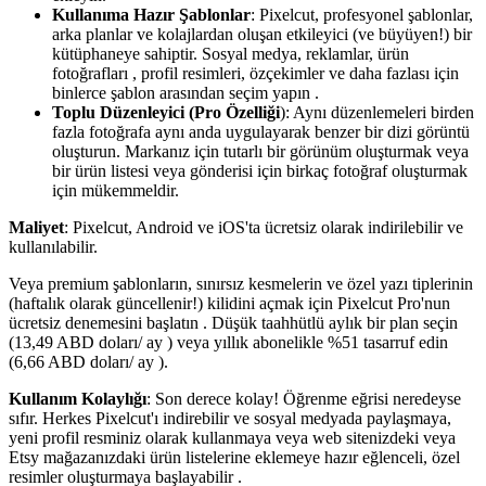
Kullanıma Hazır Şablonlar
: Pixelcut, profesyonel şablonlar,
arka planlar ve kolajlardan oluşan etkileyici (ve büyüyen
!) bir
kütüphaneye sahiptir. Sosyal medya, reklamlar, ürün
fotoğrafları , profil resimleri, özçekimler ve daha fazlası için
binlerce şablon arasından seçim yapın .
Toplu Düzenleyici (Pro Özelliği
): Aynı düzenlemeleri birden
fazla fotoğrafa aynı anda uygulayarak benzer bir dizi görüntü
oluşturun. Markanız için tutarlı bir görünüm oluşturmak veya
bir ürün listesi veya gönderisi için birkaç fotoğraf oluşturmak
için mükemmeldir.
Maliyet
: Pixelcut, Android ve iOS'ta ücretsiz olarak indirilebilir ve
kullanılabilir.
Veya premium şablonların, sınırsız kesmelerin ve özel yazı tiplerinin
(haftalık olarak güncellenir
!) kilidini açmak için Pixelcut Pro'nun
ücretsiz denemesini başlatın . Düşük taahhütlü aylık bir plan seçin
(13,49 ABD doları/ ay ) veya yıllık abonelikle %51 tasarruf edin
(6,66 ABD doları/ ay ).
Kullanım Kolaylığı
: Son derece kolay
! Öğrenme eğrisi neredeyse
sıfır. Herkes Pixelcut'ı indirebilir ve sosyal medyada paylaşmaya,
yeni profil resminiz olarak kullanmaya veya web sitenizdeki veya
Etsy mağazanızdaki ürün listelerine eklemeye hazır eğlenceli, özel
resimler oluşturmaya başlayabilir .