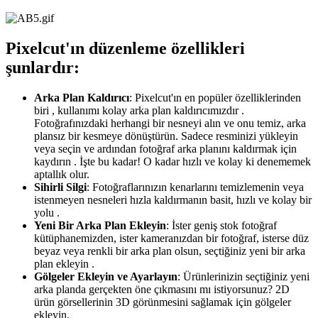
Pixelcut'ın düzenleme özellikleri
şunlardır:
Arka Plan Kaldırıcı
: Pixelcut'ın en popüler özelliklerinden
biri , kullanımı kolay arka plan kaldırıcımızdır .
Fotoğrafınızdaki herhangi bir nesneyi alın ve onu temiz, arka
plansız bir kesmeye dönüştürün. Sadece resminizi yükleyin
veya seçin ve ardından fotoğraf arka planını kaldırmak için
kaydırın . İşte bu kadar
! O kadar hızlı ve kolay ki denememek
aptallık olur.
Sihirli Silgi
: Fotoğraflarınızın kenarlarını temizlemenin veya
istenmeyen nesneleri hızla kaldırmanın basit, hızlı ve kolay bir
yolu .
Yeni Bir Arka Plan Ekleyin
: İster geniş stok fotoğraf
kütüphanemizden, ister kameranızdan bir fotoğraf, isterse düz
beyaz veya renkli bir arka plan olsun, seçtiğiniz yeni bir arka
plan ekleyin .
Gölgeler Ekleyin ve Ayarlayın
: Ürünlerinizin seçtiğiniz yeni
arka planda gerçekten öne çıkmasını mı istiyorsunuz? 2D
ürün görsellerinin 3D görünmesini sağlamak için gölgeler
ekleyin.