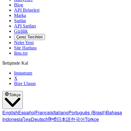
Blog
API Belgeleri
Marka
Şartlar
API Şartları
Gizlilik
Çerez Tercihleri
Neler Yeni
Site Haritası
llms.txt
İletişimde Kal
Instagram
X
Bize Ulaşın
Türkçe
English
Español
Français
Italiano
Português (Brasil)
Bahasa
Indonesia
ไทย
Deutsch
हिन्दी
日本語
한국어
Türkçe