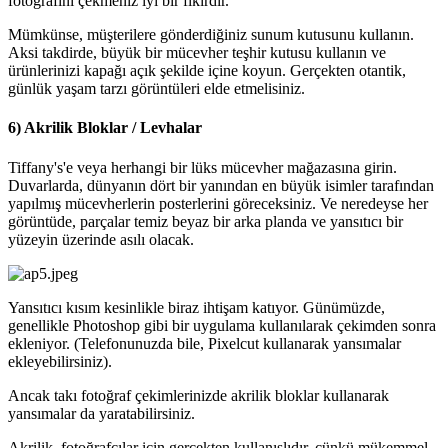
fotoğrafını çekmeniz iyi bir fikirdir.
Mümkünse, müşterilere gönderdiğiniz sunum kutusunu kullanın.
Aksi takdirde, büyük bir mücevher teşhir kutusu kullanın ve
ürünlerinizi kapağı açık şekilde içine koyun. Gerçekten otantik,
günlük yaşam tarzı görüntüleri elde etmelisiniz.
6) Akrilik Bloklar / Levhalar
Tiffany's'e veya herhangi bir lüks mücevher mağazasına girin.
Duvarlarda, dünyanın dört bir yanından en büyük isimler tarafından
yapılmış mücevherlerin posterlerini göreceksiniz. Ve neredeyse her
görüntüde, parçalar temiz beyaz bir arka planda ve yansıtıcı bir
yüzeyin üzerinde asılı olacak.
Yansıtıcı kısım kesinlikle biraz ihtişam katıyor. Günümüzde,
genellikle Photoshop gibi bir uygulama kullanılarak çekimden sonra
ekleniyor. (Telefonunuzda bile, Pixelcut kullanarak yansımalar
ekleyebilirsiniz).
Ancak takı fotoğraf çekimlerinizde akrilik bloklar kullanarak
yansımalar da yaratabilirsiniz.
Akrilik, fotoğrafçılar için gerçekten kullanışlıdır, çünkü mükemmel