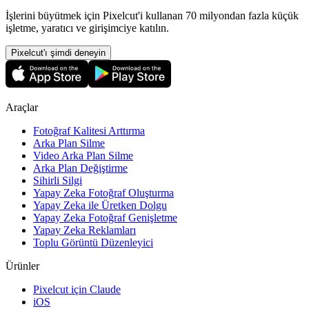
İşlerini büyütmek için Pixelcut'i kullanan 70 milyondan fazla küçük
işletme, yaratıcı ve girişimciye katılın.
Pixelcut'ı şimdi deneyin
Araçlar
Fotoğraf Kalitesi Arttırma
Arka Plan Silme
Video Arka Plan Silme
Arka Plan Değiştirme
Sihirli Silgi
Yapay Zeka Fotoğraf Oluşturma
Yapay Zeka ile Üretken Dolgu
Yapay Zeka Fotoğraf Genişletme
Yapay Zeka Reklamları
Toplu Görüntü Düzenleyici
Ürünler
Pixelcut için Claude
iOS