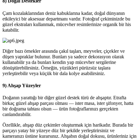
8) Doğal Destekler
Çam kozalaklarından deniz kabuklarına kadar, doğal dünyanın
etkileyici bir aksesuar departmanı vardır. Fotoğraf çekiminizde bu
güzel ekstraları kullanmak, mücevher resimlerinize organik bir his
katabilir.
Diğer bazı örnekler arasında çakıl taşları, meyveler, çiçekler ve
düşen yapraklar bulunur. Bunları ya sadece dekorasyon olarak
kullanabilir ya da bunları kendin yap mücevher sergilerine
dönüştürebilirsiniz. Örneğin, yüzükleri pürüzsüz taşlara
yerleştirebilir veya küçük bir dala kolye asabilirsiniz.
9) Ahşap Yüzeyler
Doğanın yarattığı bir diğer güzel destek türü de ahşaptır. Etrafta
birkaç güzel ahşap parçası olması — ister masa, ister şifonyer, hatta
bir doğrama tahtası olsun — ürün fotoğraflarınızı gerçekten
canlandırabilir.
Özellikle, ahşap düz çekimler oluşturmak için harikadır. Burada bir
parçayı yatay bir yüzeye düz bir şekilde yerleştirirsiniz ve
kameranızı üstüne kurarsınız. Ahşabın doğal dokusu, ürünleriniz için