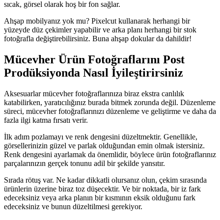
sıcak, görsel olarak hoş bir fon sağlar.
Ahşap mobilyanız yok mu? Pixelcut kullanarak herhangi bir
yüzeyde düz çekimler yapabilir ve arka planı herhangi bir stok
fotoğrafla değiştirebilirsiniz. Buna ahşap dokular da dahildir
!
Mücevher Ürün Fotoğraflarını Post
Prodüksiyonda Nasıl İyileştirirsiniz
Aksesuarlar mücevher fotoğraflarınıza biraz ekstra canlılık
katabilirken, yaratıcılığınız burada bitmek zorunda değil. Düzenleme
süreci, mücevher fotoğraflarınızı düzenleme ve geliştirme ve daha da
fazla ilgi katma fırsatı verir.
İlk adım pozlamayı ve renk dengesini düzeltmektir. Genellikle,
görsellerinizin güzel ve parlak olduğundan emin olmak istersiniz.
Renk dengesini ayarlamak da önemlidir, böylece ürün fotoğraflarınız
parçalarınızın gerçek tonunu adil bir şekilde yansıtır.
Sırada rötuş var. Ne kadar dikkatli olursanız olun, çekim sırasında
ürünlerin üzerine biraz toz düşecektir. Ve bir noktada, bir iz fark
edeceksiniz veya arka planın bir kısmının eksik olduğunu fark
edeceksiniz ve bunun düzeltilmesi gerekiyor.