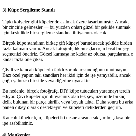
3) Küpe Sergileme Standı
Tıpkı kolyeler gibi küpeler de asılmak üzere tasarlanmıştır. Ancak,
bir zincirle gelmezler — bu yüzden onları güzel bir şekilde sunmak
için kesinlikle bir sergileme standına ihtiyacınız olacak.
Birçok küpe standının birkaç çift küpeyi barındıracak şekilde birden
fazla katmanı vardır. Ancak fotoğrafçılık amaçları için basit bir şey
seçmenizi öneririz. Görsel karmaşa ne kadar az olursa, parçalarınız o
kadar fazla öne çıkar.
Çivili ve kancalı küpelerin farklı zorluklar sunduğunu unutmayın.
Bazı özel yapım takı standları her ikisi için de işe yarayabilir, ancak
çoğu yalnızca bir stile veya diğerine uyacaktır.
Bu nedenle, birçok fotoğrafçı DIY küpe tutucuları yaratmayı tercih
ediyor. Çivi küpeler için ihtiyacınız olan tek şey, üzerinde birkaç
delik bulunan bir parça akrilik veya boyalı tahta. Daha sonra bu arka
paneli dikey olarak destekleyin ve küpeleri deliklerden geçirin.
Kancalı küpeler için, küpeleri iki nesne arasına sıkıştırılmış kısa bir
ipe asabilirsiniz.
4) Mankenler