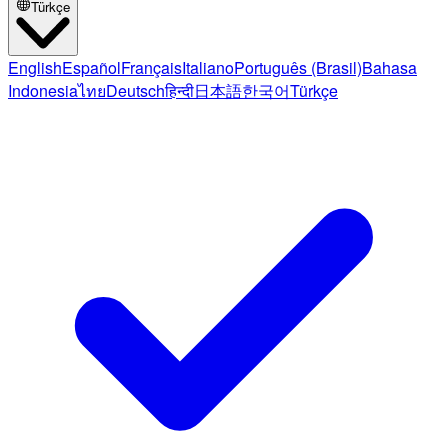
Türkçe
English
Español
Français
Italiano
Português (Brasil)
Bahasa
Indonesia
ไทย
Deutsch
हिन्दी
日本語
한국어
Türkçe