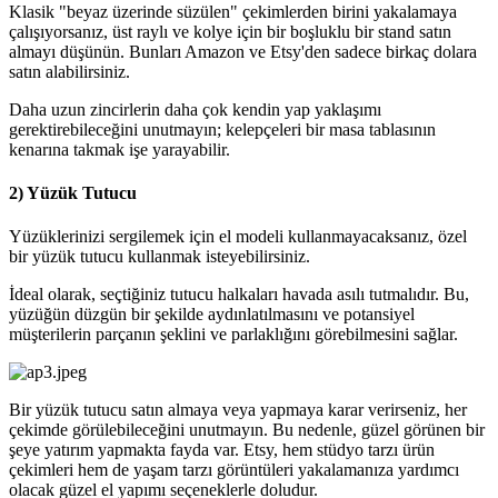
Klasik "beyaz üzerinde süzülen" çekimlerden birini yakalamaya
çalışıyorsanız, üst raylı ve kolye için bir boşluklu bir stand satın
almayı düşünün. Bunları Amazon ve Etsy'den sadece birkaç dolara
satın alabilirsiniz.
Daha uzun zincirlerin daha çok kendin yap yaklaşımı
gerektirebileceğini unutmayın; kelepçeleri bir masa tablasının
kenarına takmak işe yarayabilir.
2) Yüzük Tutucu
Yüzüklerinizi sergilemek için el modeli kullanmayacaksanız, özel
bir yüzük tutucu kullanmak isteyebilirsiniz.
İdeal olarak, seçtiğiniz tutucu halkaları havada asılı tutmalıdır. Bu,
yüzüğün düzgün bir şekilde aydınlatılmasını ve potansiyel
müşterilerin parçanın şeklini ve parlaklığını görebilmesini sağlar.
Bir yüzük tutucu satın almaya veya yapmaya karar verirseniz, her
çekimde görülebileceğini unutmayın. Bu nedenle, güzel görünen bir
şeye yatırım yapmakta fayda var. Etsy, hem stüdyo tarzı ürün
çekimleri hem de yaşam tarzı görüntüleri yakalamanıza yardımcı
olacak güzel el yapımı seçeneklerle doludur.