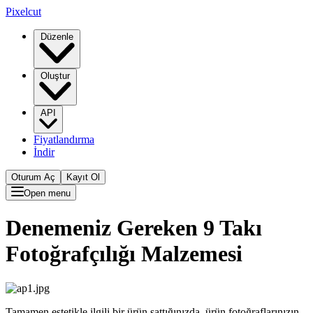
Pixelcut
Düzenle
Oluştur
API
Fiyatlandırma
İndir
Oturum Aç
Kayıt Ol
Open menu
Denemeniz Gereken 9 Takı
Fotoğrafçılığı Malzemesi
Tamamen estetikle ilgili bir ürün sattığınızda, ürün fotoğraflarınızın