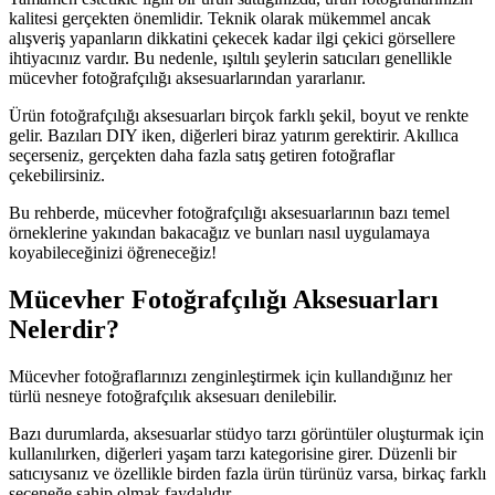
kalitesi gerçekten önemlidir. Teknik olarak mükemmel ancak
alışveriş yapanların dikkatini çekecek kadar ilgi çekici görsellere
ihtiyacınız vardır. Bu nedenle, ışıltılı şeylerin satıcıları genellikle
mücevher fotoğrafçılığı aksesuarlarından yararlanır.
Ürün fotoğrafçılığı aksesuarları birçok farklı şekil, boyut ve renkte
gelir. Bazıları DIY iken, diğerleri biraz yatırım gerektirir. Akıllıca
seçerseniz, gerçekten daha fazla satış getiren fotoğraflar
çekebilirsiniz.
Bu rehberde, mücevher fotoğrafçılığı aksesuarlarının bazı temel
örneklerine yakından bakacağız ve bunları nasıl uygulamaya
koyabileceğinizi öğreneceğiz
!
Mücevher Fotoğrafçılığı Aksesuarları
Nelerdir?
Mücevher fotoğraflarınızı zenginleştirmek için kullandığınız her
türlü nesneye fotoğrafçılık aksesuarı denilebilir.
Bazı durumlarda, aksesuarlar stüdyo tarzı görüntüler oluşturmak için
kullanılırken, diğerleri yaşam tarzı kategorisine girer. Düzenli bir
satıcıysanız ve özellikle birden fazla ürün türünüz varsa, birkaç farklı
seçeneğe sahip olmak faydalıdır.