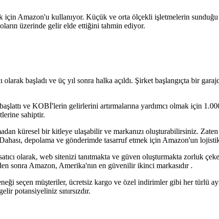
mak için Amazon'u kullanıyor. Küçük ve orta ölçekli işletmelerin sunduğ
oların üzerinde gelir elde ettiğini tahmin ediyor.
olarak başladı ve üç yıl sonra halka açıldı. Şirket başlangıçta bir gara
başlattı ve KOBİ'lerin gelirlerini artırmalarına yardımcı olmak için 1.000
lerine sahiptir.
adan küresel bir kitleye ulaşabilir ve markanızı oluşturabilirsiniz. Zat
ahası, depolama ve gönderimde tasarruf etmek için Amazon'un lojistik 
r satıcı olarak, web sitenizi tanıtmakta ve güven oluşturmakta zorluk çeke
den sonra Amazon, Amerika'nın en güvenilir ikinci markasıdır .
ği seçen müşteriler, ücretsiz kargo ve özel indirimler gibi her türlü ay
gelir potansiyeliniz sınırsızdır.