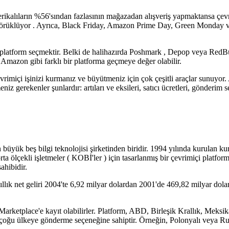
kalıların %56'sından fazlasının mağazadan alışveriş yapmaktansa çevrim
körüklüyor . Ayrıca, Black Friday, Amazon Prime Day, Green Monday ve b
 bir platform seçmektir. Belki de halihazırda Poshmark , Depop veya Re
mazon gibi farklı bir platforma geçmeye değer olabilir.
vrimiçi işinizi kurmanız ve büyütmeniz için çok çeşitli araçlar sunuyor. A
gerekenler şunlardır: artıları ve eksileri, satıcı ücretleri, gönderim s
 büyük beş bilgi teknolojisi şirketinden biridir. 1994 yılında kurula
orta ölçekli işletmeler ( KOBİ'ler ) için tasarlanmış bir çevrimiçi pl
ahibidir.
llık net geliri 2004'te 6,92 milyar dolardan 2001'de 469,82 milyar dola
Marketplace'e kayıt olabilirler. Platform, ABD, Birleşik Krallık, Meksik
ini çoğu ülkeye gönderme seçeneğine sahiptir. Örneğin, Polonyalı veya