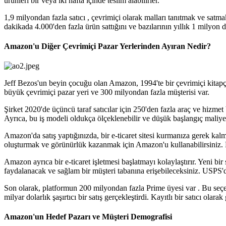
ürünleri bir veya iki hafta içinde teslim alabilirler.
1,9 milyondan fazla satıcı , çevrimiçi olarak malları tanıtmak ve sat
dakikada 4.000'den fazla ürün sattığını ve bazılarının yıllık 1 milyon d
Amazon'u Diğer Çevrimiçi Pazar Yerlerinden Ayıran Nedir?
Jeff Bezos'un beyin çocuğu olan Amazon, 1994'te bir çevrimiçi kitapçı 
büyük çevrimiçi pazar yeri ve 300 milyondan fazla müşterisi var.
Şirket 2020'de üçüncü taraf satıcılar için 250'den fazla araç ve hizmet 
Ayrıca, bu iş modeli oldukça ölçeklenebilir ve düşük başlangıç ​​maliyet
Amazon'da satış yaptığınızda, bir e-ticaret sitesi kurmanıza gerek kalm
oluşturmak ve görünürlük kazanmak için Amazon'u kullanabilirsiniz. D
Amazon ayrıca bir e-ticaret işletmesi başlatmayı kolaylaştırır. Yeni bi
faydalanacak ve sağlam bir müşteri tabanına erişebileceksiniz. USPS'
Son olarak, platformun 200 milyondan fazla Prime üyesi var . Bu seçene
milyar dolarlık şaşırtıcı bir satış gerçekleştirdi. Kayıtlı bir satıcı olarak 
Amazon'un Hedef Pazarı ve Müşteri Demografisi