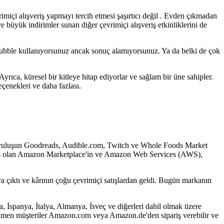
içi alışveriş yapmayı tercih etmesi şaşırtıcı değil . Evden çıkmadan
üyük indirimler sunan diğer çevrimiçi alışveriş etkinliklerini de
dBubble kullanıyorsunuz ancak sonuç alamıyorsunuz. Ya da belki de çok
yrıca, küresel bir kitleye hitap ediyorlar ve sağlam bir üne sahipler.
eçenekleri ve daha fazlası.
n kuruluşun Goodreads, Audible.com, Twitch ve Whole Foods Market
atform olan Amazon Marketplace'in ve Amazon Web Services (AWS),
ra çıktı ve kârının çoğu çevrimiçi satışlardan geldi. Bugün markanın
a, İspanya, İtalya, Almanya, İsveç ve diğerleri dahil olmak üzere
 Rumen müşteriler Amazon.com veya Amazon.de'den sipariş verebilir ve