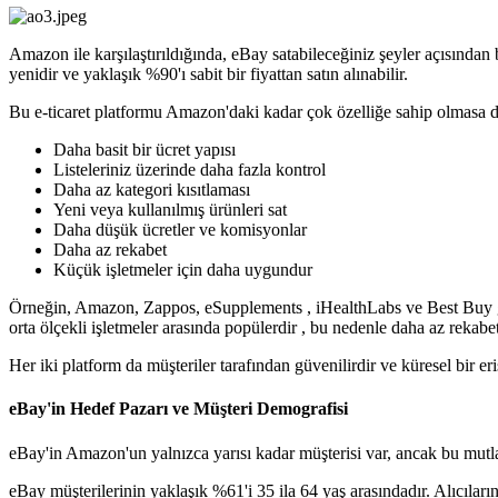
Amazon ile karşılaştırıldığında, eBay satabileceğiniz şeyler açısından 
yenidir ve yaklaşık %90'ı sabit bir fiyattan satın alınabilir.
Bu e-ticaret platformu Amazon'daki kadar çok özelliğe sahip olmasa da
Daha basit bir ücret yapısı
Listeleriniz üzerinde daha fazla kontrol
Daha az kategori kısıtlaması
Yeni veya kullanılmış ürünleri sat
Daha düşük ücretler ve komisyonlar
Daha az rekabet
Küçük işletmeler için daha uygundur
Örneğin, Amazon, Zappos, eSupplements , iHealthLabs ve Best Buy gib
orta ölçekli işletmeler arasında popülerdir , bu nedenle daha az rekabet
Her iki platform da müşteriler tarafından güvenilirdir ve küresel bir eri
eBay'in Hedef Pazarı ve Müşteri Demografisi
eBay'in Amazon'un yalnızca yarısı kadar müşterisi var, ancak bu mutlak
eBay müşterilerinin yaklaşık %61'i 35 ila 64 yaş arasındadır. Alıcıları