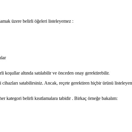
mamak üzere belirli öğeleri listeleyemez :
nlar
li koşullar altında satılabilir ve önceden onay gerektirebilir.
i cihazları satabilirsiniz. Ancak, reçete gerektiren hiçbir ürünü listeley
r kategori belirli kısıtlamalara tabidir . Birkaç örneğe bakalım: