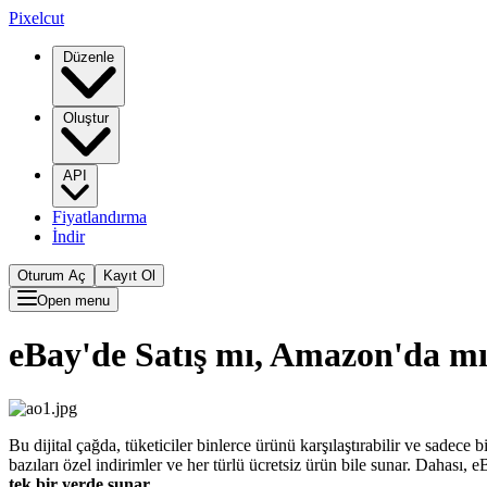
Pixelcut
Düzenle
Oluştur
API
Fiyatlandırma
İndir
Oturum Aç
Kayıt Ol
Open menu
eBay'de Satış mı, Amazon'da mı 
Bu dijital çağda, tüketiciler binlerce ürünü karşılaştırabilir ve sadece 
bazıları özel indirimler ve her türlü ücretsiz ürün bile sunar. Dahası,
tek bir yerde sunar
.