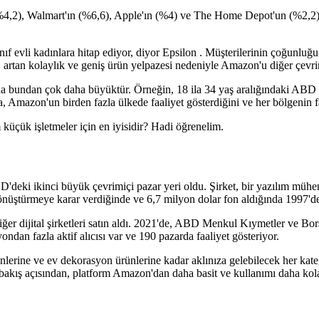
4,2), Walmart'ın (%6,6), Apple'ın (%4) ve The Home Depot'un (%2,2) üzer
nıf evli kadınlara hitap ediyor, diyor Epsilon . Müşterilerinin çoğunluğ
, artan kolaylık ve geniş ürün yelpazesi nedeniyle Amazon'u diğer çevrim
bundan çok daha büyüktür. Örneğin, 18 ila 34 yaş aralığındaki ABD tüke
ca, Amazon'un birden fazla ülkede faaliyet gösterdiğini ve her bölgenin
 küçük işletmeler için en iyisidir? Hadi öğrenelim.
BD'deki ikinci büyük çevrimiçi pazar yeri oldu. Şirket, bir yazılım mühen
önüştürmeye karar verdiğinde ve 6,7 milyon dolar fon aldığında 1997'de
ğer dijital şirketleri satın aldı. 2021'de, ABD Menkul Kıymetler ve Bo
ndan fazla aktif alıcısı var ve 190 pazarda faaliyet gösteriyor.
lerine ve ev dekorasyon ürünlerine kadar aklınıza gelebilecek her katego
ının bakış açısından, platform Amazon'dan daha basit ve kullanımı daha kol