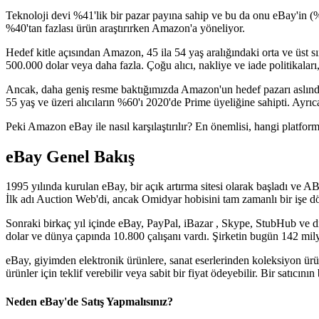
Teknoloji devi %41'lik bir pazar payına sahip ve bu da onu eBay'in (%
%40'tan fazlası ürün araştırırken Amazon'a yöneliyor.
Hedef kitle açısından Amazon, 45 ila 54 yaş aralığındaki orta ve üst sı
500.000 dolar veya daha fazla. Çoğu alıcı, nakliye ve iade politikaları
Ancak, daha geniş resme baktığımızda Amazon'un hedef pazarı aslında 
55 yaş ve üzeri alıcıların %60'ı 2020'de Prime üyeliğine sahipti. Ayrı
Peki Amazon eBay ile nasıl karşılaştırılır? En önemlisi, hangi platform
eBay Genel Bakış
1995 yılında kurulan eBay, bir açık artırma sitesi olarak başladı ve A
İlk adı Auction Web'di, ancak Omidyar hobisini tam zamanlı bir işe d
Sonraki birkaç yıl içinde eBay, PayPal, iBazar , Skype, StubHub ve di
dolar ve dünya çapında 10.800 çalışanı vardı. Şirketin bugün 142 milyo
eBay, giyimden elektronik ürünlere, sanat eserlerinden koleksiyon ürün
ürünler için teklif verebilir veya sabit bir fiyat ödeyebilir. Bir satıc
Neden eBay'de Satış Yapmalısınız?