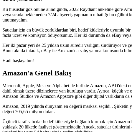
Bu hususlar göz önüne alındığında, 2022 Raydiant anketine göre Ameri
veya sırada beklemeden 7/24 alışveriş yapmanın rahatlığı bu eğilimi 
unutmayalım.
Satıcılar için en büyük zorluklardan biri, hedef kitleleriyle uyumlu
fazla ücret ve komisyon ödüyorsunuz. Her iki durumda da eBay veya A
Her iki pazar yeri de 25 yıldan uzun süredir varlığını sürdürüyor ve çe
Bunu akılda tutarak, eBay ile Amazon'da satış yapma konusunda bilmeniz 
Hadi başlayalım
!
Amazon'a Genel Bakış
Microsoft, Apple, Meta ve Alphabet ile birlikte Amazon, ABD'deki en
dahil olmak üzere düzinelerce yan kuruluşu vardır. Ayrıca, küçük ve 
Amazon Studios ve Amazon Appstore gibi diğer dijital varlıkların da s
Amazon, 2019 yılında dünyanın en değerli markası seçildi . Şirketin yı
değeri 705,65 milyon dolar .
Üçüncü taraf satıcılar hedef kitleleriyle bağlantı kurmak için Amazon 
yaklaşık 20 ülkede faaliyet göstermektedir. Ancak, satıcılar ürünler