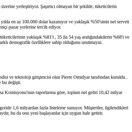
ine yerleştiriyor. Şaşırtıcı olmayan bir şekilde, tüketicilerin
u yılda en az 100.000 dolar kazanıyor ve yaklaşık %50'sinin net serveti
içi pazar yerlerine tercih ediyor.
ticilerinin yaklaşık %81'i , 35 ila 54 yaş aralığındakilerin %68'i ve
 farklı demografik özelliklere sahip olduğunu unutmayın.
disi ve teknoloji girişimcisi olan Pierre Omidyar tarafından kuruldu .
 bu değişti.
rsa Komisyonu'nun raporlarına göre, toplam net geliri 10,42 milyar
ride 1,6 milyardan fazla listeleme sunuyor. Müşteriler, ilgilendikleri
aydır, bu da onu yeni başlayanlar için uygun hale getirir.