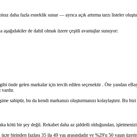
biraz daha fazla esneklik sunar — ayrıca açık artırma tarzı listeler oluş
 aşağıdakiler de dahil olmak üzere çeşitli avantajlar sunuyor:
i önde gelen markalar için tercih edilen seçenektir . Öte yandan eBay
 vardır.
şime sahiptir, bu da kendi markanızı oluşturmanızı kolaylaştırır. Bu bizi 
a kötü bir şey değil. Rekabet daha az şiddetli olduğundan, işletmenizi f
n üçte birinden fazlası 35 ila 49 yaş arasındadır ve %29'u 50 yaşın üzeri