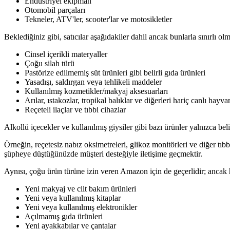
Endüstriyel ekipman
Otomobil parçaları
Tekneler, ATV'ler, scooter'lar ve motosikletler
Beklediğiniz gibi, satıcılar aşağıdakiler dahil ancak bunlarla sınırlı ol
Cinsel içerikli materyaller
Çoğu silah türü
Pastörize edilmemiş süt ürünleri gibi belirli gıda ürünleri
Yasadışı, saldırgan veya tehlikeli maddeler
Kullanılmış kozmetikler/makyaj aksesuarları
Arılar, ıstakozlar, tropikal balıklar ve diğerleri hariç canlı hayva
Reçeteli ilaçlar ve tıbbi cihazlar
Alkollü içecekler ve kullanılmış giysiler gibi bazı ürünler yalnızca belir
Örneğin, reçetesiz nabız oksimetreleri, glikoz monitörleri ve diğer tıbb
şüpheye düştüğünüzde müşteri desteğiyle iletişime geçmektir.
Aynısı, çoğu ürün türüne izin veren Amazon için de geçerlidir; ancak he
Yeni makyaj ve cilt bakım ürünleri
Yeni veya kullanılmış kitaplar
Yeni veya kullanılmış elektronikler
Açılmamış gıda ürünleri
Yeni ayakkabılar ve çantalar